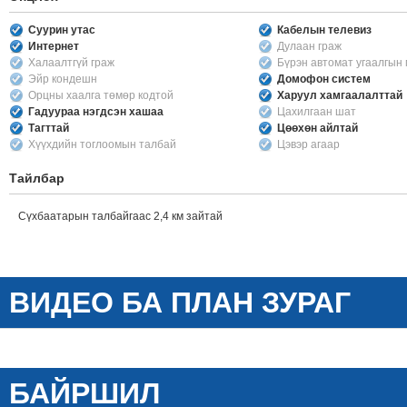
Суурин утас
Кабелын телевиз
Интернет
Дулаан граж
Халаалтгүй граж
Бүрэн автомат угаалгын
Эйр кондешн
Домофон систем
Орцны хаалга төмөр кодтой
Харуул хамгаалалттай
Гадуураа нэгдсэн хашаа
Цахилгаан шат
Тагттай
Цөөхөн айлтай
Хүүхдийн тоглоомын талбай
Цэвэр агаар
Тайлбар
Сүхбаатарын талбайгаас 2,4 км зайтай
ВИДЕО БА ПЛАН ЗУРАГ
БАЙРШИЛ