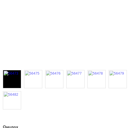
Онцлох