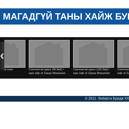
МАГАДГҮЙ ТАНЫ ХАЙЖ БУ
Commercial space (142,5м2) /
Commercial space (182м2) / east
2 rooms / north side of Teng
east side of Zaisan Monument
side of Zaisan Monument
cinema
Үнэ
Үнэ
Үнэ
© 2011. Либерти Бридж ХХК