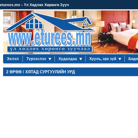
eturees.mn – Үл Хөдлөх Хөрөнгө Зууч
Эхлэл
Түрээслэх
Худалдаа
Хууль, эрх зүй
Бидн
2 ӨРӨӨ / ХЯТАД СУРГУУЛИЙН УРД