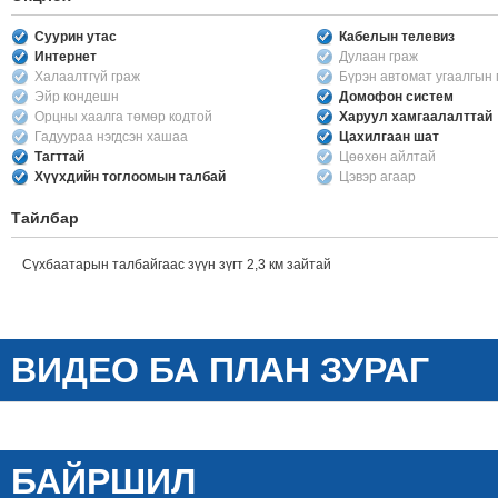
Суурин утас
Кабелын телевиз
Интернет
Дулаан граж
Халаалтгүй граж
Бүрэн автомат угаалгын
Эйр кондешн
Домофон систем
Орцны хаалга төмөр кодтой
Харуул хамгаалалттай
Гадуураа нэгдсэн хашаа
Цахилгаан шат
Тагттай
Цөөхөн айлтай
Хүүхдийн тоглоомын талбай
Цэвэр агаар
Тайлбар
Сүхбаатарын талбайгаас зүүн зүгт 2,3 км зайтай
ВИДЕО БА ПЛАН ЗУРАГ
БАЙРШИЛ