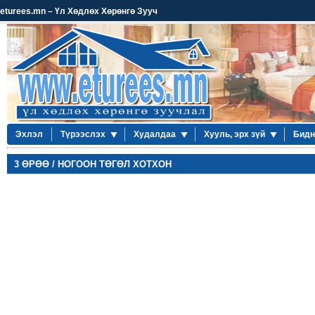
eturees.mn – Үл Хөдлөх Хөрөнгө Зууч
Эхлэл
Түрээслэх
Худалдаа
Хууль, эрх зүй
Бидн
3 ӨРӨӨ / НОГООН ТӨГӨЛ ХОТХОН