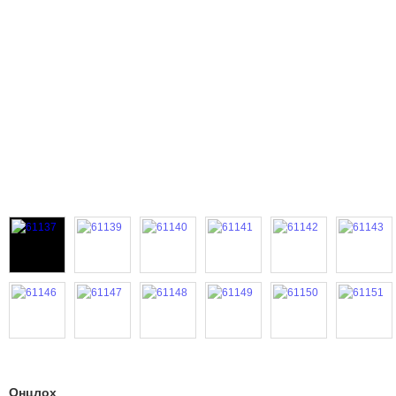
Онцлох