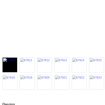
Онцлох