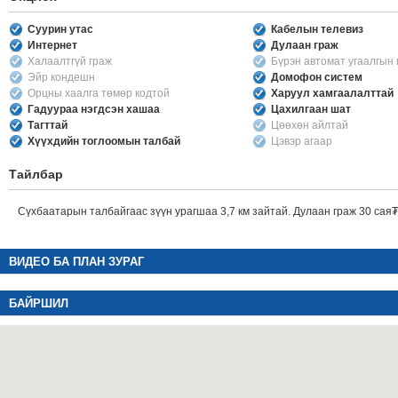
Суурин утас
Кабелын телевиз
Интернет
Дулаан граж
Халаалтгүй граж
Бүрэн автомат угаалгын
Эйр кондешн
Домофон систем
Орцны хаалга төмөр кодтой
Харуул хамгаалалттай
Гадуураа нэгдсэн хашаа
Цахилгаан шат
Тагттай
Цөөхөн айлтай
Хүүхдийн тоглоомын талбай
Цэвэр агаар
Тайлбар
Сүхбаатарын талбайгаас зүүн урагшаа 3,7 км зайтай. Дулаан граж 30 сая₮
ВИДЕО БА ПЛАН ЗУРАГ
БАЙРШИЛ