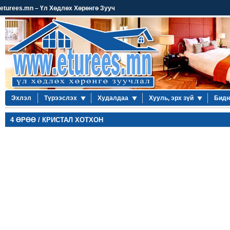
eturees.mn – Үл Хөдлөх Хөрөнгө Зууч
Эхлэл
Түрээслэх
Худалдаа
Хууль, эрх зүй
Бидн
4 ӨРӨӨ / КРИСТАЛ ХОТХОН