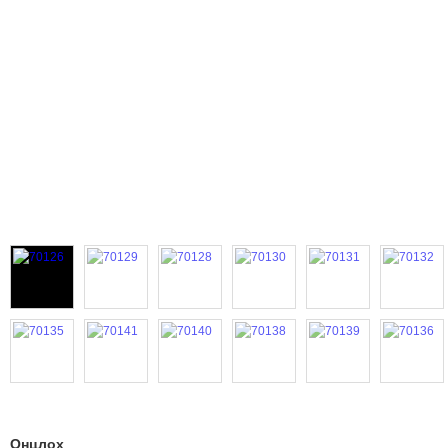
Онцлох