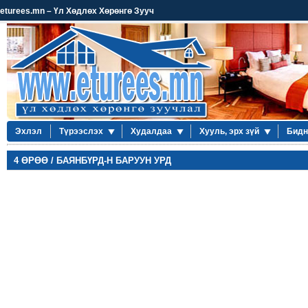
eturees.mn – Үл Хөдлөх Хөрөнгө Зууч
Эхлэл
Түрээслэх
Худалдаа
Хууль, эрх зүй
Бидн
4 ӨРӨӨ / БАЯНБҮРД-Н БАРУУН УРД