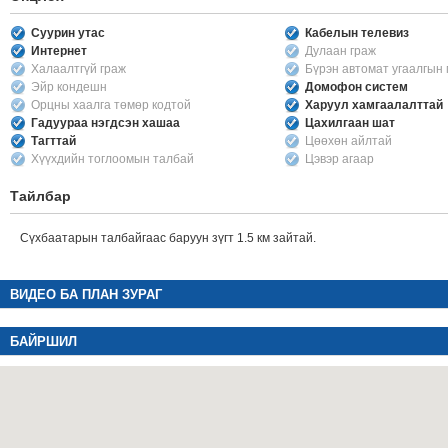
Суурин утас
Кабелын телевиз
Интернет
Дулаан граж
Халаалтгүй граж
Бүрэн автомат угаалгын
Эйр кондешн
Домофон систем
Орцны хаалга төмөр кодтой
Харуул хамгаалалттай
Гадуураа нэгдсэн хашаа
Цахилгаан шат
Тагттай
Цөөхөн айлтай
Хүүхдийн тоглоомын талбай
Цэвэр агаар
Тайлбар
Сүхбаатарын талбайгаас баруун зүгт 1.5 км зайтай.
ВИДЕО БА ПЛАН ЗУРАГ
БАЙРШИЛ