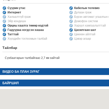
Суурин утас
Кабелын телевиз
Интернет
Дулаан граж
Халаалтгүй граж
Бүрэн автомат угаалгын
Эйр кондешн
Домофон систем
Орцны хаалга төмөр кодтой
Харуул хамгаалалттай
Гадуураа нэгдсэн хашаа
Цахилгаан шат
Тагттай
Цөөхөн айлтай
Хүүхдийн тоглоомын талбай
Цэвэр агаар
Тайлбар
Сүхбаатарын талбайгаас 2,7 км зайтай
ВИДЕО БА ПЛАН ЗУРАГ
БАЙРШИЛ