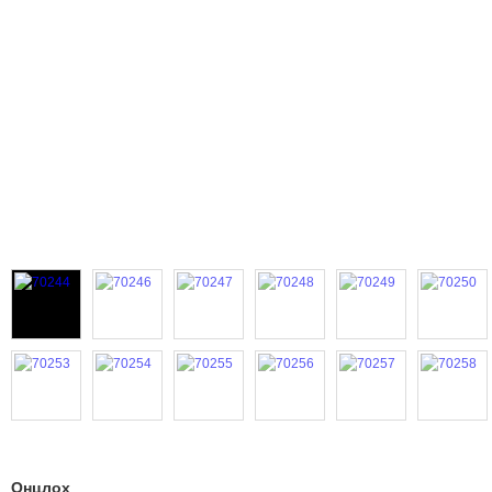
Онцлох