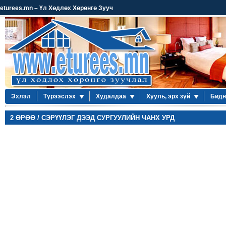
eturees.mn – Үл Хөдлөх Хөрөнгө Зууч
Эхлэл
Түрээслэх
Худалдаа
Хууль, эрх зүй
Бидн
2 ӨРӨӨ / СЭРҮҮЛЭГ ДЭЭД СУРГУУЛИЙН ЧАНХ УРД