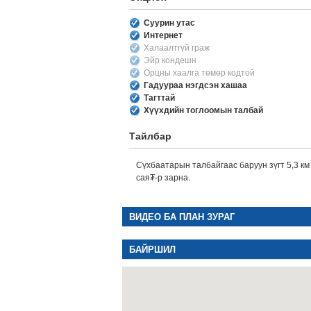
Суурин утас
Интернет
Халаалтгүй граж
Эйр кондешн
Орцны хаалга төмөр кодтой
Гадуураа нэгдсэн хашаа
Тагттай
Хүүхдийн тоглоомын талбай
Тайлбар
Сүхбаатарын талбайгаас баруун зүгт 5,3 км
сая₮-р зарна.
ВИДЕО БА ПЛАН ЗУРАГ
БАЙРШИЛ