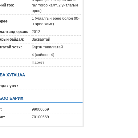
ий тоо:
гал тогоо хамт, 2 унтлагын
өрөө)
1 (угаалгын өрөө болон 00-
өрөө:
н өрөө хамт)
лалтанд орсон:
2012
арын байдал:
Засвартай
гатай эсэх:
Бүрэн тавилгатай
:
4 (хойшоо-4)
Паркет
 БА ХУГАЦАА
дах үнэ :
БОО БАРИХ
:
99000669
ис:
70100669