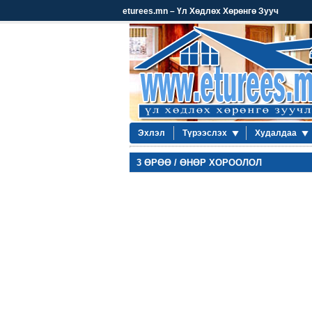
eturees.mn – Үл Хөдлөх Хөрөнгө Зууч
Эхлэл
Түрээслэх
Худалдаа
3 ӨРӨӨ / ӨНӨР ХОРООЛОЛ