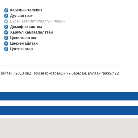
Кабелын телевиз
Дулаан граж
Бүрэн автомат угаалгын машин
Домофон систем
Харуул хамгаалалттай
Цахилгаан шат
Цөөхөн айлтай
Цэвэр агаар
 зайтай / 2013 онд Номин констракшн нь барьсан. Дулаан гражыг 22