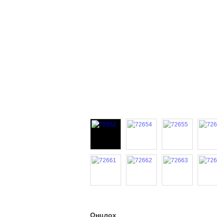
Онцлох