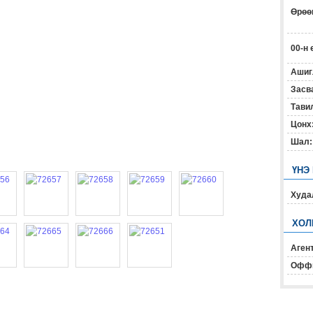
Өрөөн
00-н 
Ашиг
Засв
Тавил
Цонх
Шал:
ҮНЭ
Худал
ХОЛ
Агент
Офф