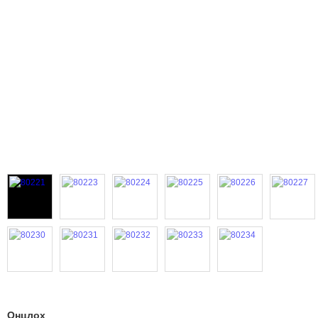
Онцлох