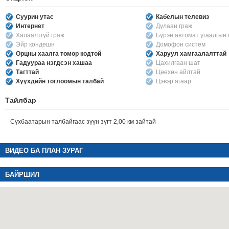
Суурин утас
Кабелын телевиз
Интернет
Дулаан граж
Халаалтгүй граж
Бүрэн автомат угаалгын
Эйр кондешн
Домофон систем
Орцны хаалга төмөр кодтой
Харуул хамгаалалттай
Гадуураа нэгдсэн хашаа
Цахилгаан шат
Тагттай
Цөөхөн айлтай
Хүүхдийн тоглоомын талбай
Цэвэр агаар
Тайлбар
Сүхбаатарын талбайгаас зүүн зүгт 2,00 км зайтай
ВИДЕО БА ПЛАН ЗУРАГ
БАЙРШИЛ