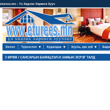
eturees.mn – Үл Хөдлөх Хөрөнгө Зууч
Эхлэл
Түрээслэх
Худалдаа
Хууль, эрх зүй
Бидн
3 ӨРӨӨ / САНСАРЫН БАЯНЦЭЭЛ-Н ЗАМЫН ЭСРЭГ ТАЛД