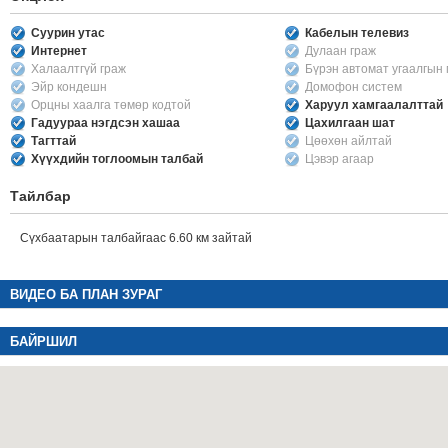
Суурин утас
Кабелын телевиз
Интернет
Дулаан граж
Халаалтгүй граж
Бүрэн автомат угаалгын
Эйр кондешн
Домофон систем
Орцны хаалга төмөр кодтой
Харуул хамгаалалттай
Гадуураа нэгдсэн хашаа
Цахилгаан шат
Тагттай
Цөөхөн айлтай
Хүүхдийн тоглоомын талбай
Цэвэр агаар
Тайлбар
Сүхбаатарын талбайгаас 6.60 км зайтай
ВИДЕО БА ПЛАН ЗУРАГ
БАЙРШИЛ