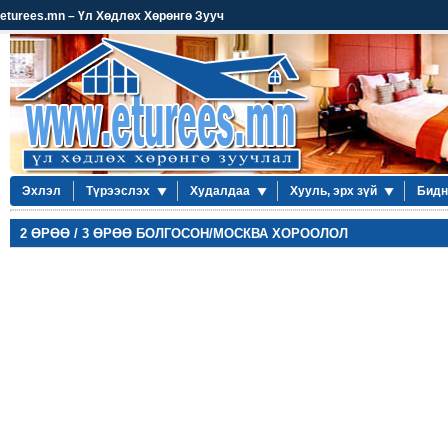
eturees.mn – Үл Хөдлөх Хөрөнгө Зууч
Эхлэл
Түрээслэх
Худалдаа
Хууль, эрх зүй
Бидн
2 ӨРӨӨ / 3 ӨРӨӨ БОЛГОСОН/МОСКВА ХОРООЛОЛ