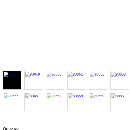
Онцлох