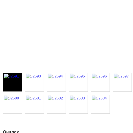
Онцлох