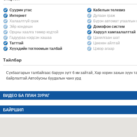
Суурин утас
Кабелын телевиз
Интернет
Дулаан граж
Халаалтгүй граж
Бүрэн автомат угаалгын
Эйр кондешн
Домофон систем
Орцны хаалга төмөр кодтой
Харуул хамгаалалттай
Гадуураа нэгдсэн хашаа
Цахилгаан шат
Тагттай
Цөөхөн айлтай
Хүүхдийн тоглоомын талбай
Цэвэр агаар
Тайлбар
Сүхбаатарын талбайгаас баруун зүгт 6 км зайтай, Хар хорин захын зүүн та
байрлалтай.Автобусны буудалын чанх урд
ВИДЕО БА ПЛАН ЗУРАГ
БАЙРШИЛ