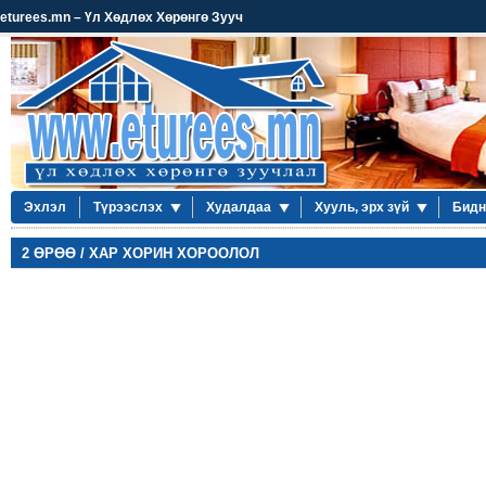
eturees.mn – Үл Хөдлөх Хөрөнгө Зууч
Эхлэл
Түрээслэх
Худалдаа
Хууль, эрх зүй
Бидн
2 ӨРӨӨ / ХАР ХОРИН ХОРООЛОЛ