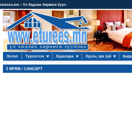
eturees.mn – Үл Хөдлөх Хөрөнгө Зууч
Эхлэл
Түрээслэх
Худалдаа
Хууль, эрх зүй
Бидн
3 ӨРӨӨ / САНСАРТ