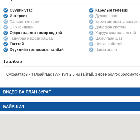
Суурин утас
Кабелын телевиз
Интернет
Дулаан граж
Халаалтгүй граж
Бүрэн автомат угаалгын
Эйр кондешн
Домофон систем
Орцны хаалга төмөр кодтой
Харуул хамгаалалттай
Гадуураа нэгдсэн хашаа
Цахилгаан шат
Тагттай
Цөөхөн айлтай
Хүүхдийн тоглоомын талбай
Цэвэр агаар
Тайлбар
Сүхбаатарын талбайгаас зүүн зүгт 2.5 км зайтай. 3 өрөө болгох боломжтой
ВИДЕО БА ПЛАН ЗУРАГ
БАЙРШИЛ