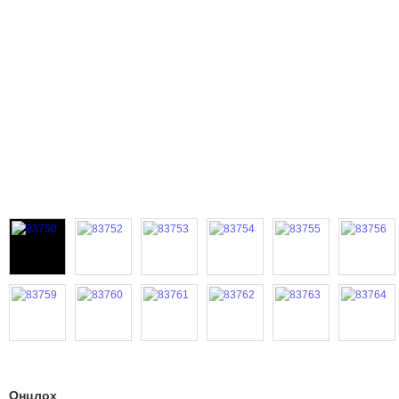
Онцлох