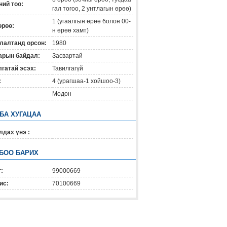
ий тоо:
гал тогоо, 2 унтлагын өрөө)
1 (угаалгын өрөө болон 00-
өрөө:
н өрөө хамт)
лалтанд орсон:
1980
арын байдал:
Засвартай
гатай эсэх:
Тавилгагүй
:
4 (урагшаа-1 хойшоо-3)
Модон
 БА ХУГАЦАА
дах үнэ :
БОО БАРИХ
:
99000669
ис:
70100669