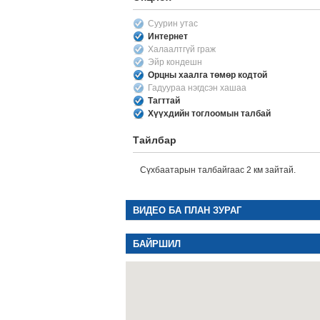
Суурин утас
Интернет
Халаалтгүй граж
Эйр кондешн
Орцны хаалга төмөр кодтой
Гадуураа нэгдсэн хашаа
Тагттай
Хүүхдийн тоглоомын талбай
Тайлбар
Сүхбаатарын талбайгаас 2 км зайтай.
ВИДЕО БА ПЛАН ЗУРАГ
БАЙРШИЛ