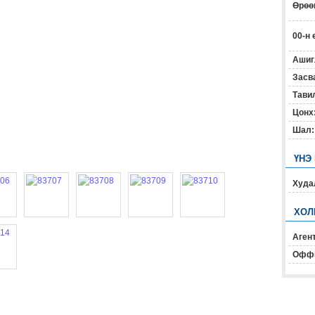
Өрөөн
00-н 
Ашиг
Засв
Тавил
Цонх
Шал:
ҮНЭ
Худал
ХОЛ
Агент
Офф