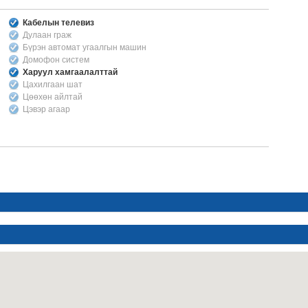
Кабелын телевиз
Дулаан граж
Бүрэн автомат угаалгын машин
Домофон систем
Харуул хамгаалалттай
Цахилгаан шат
Цөөхөн айлтай
Цэвэр агаар