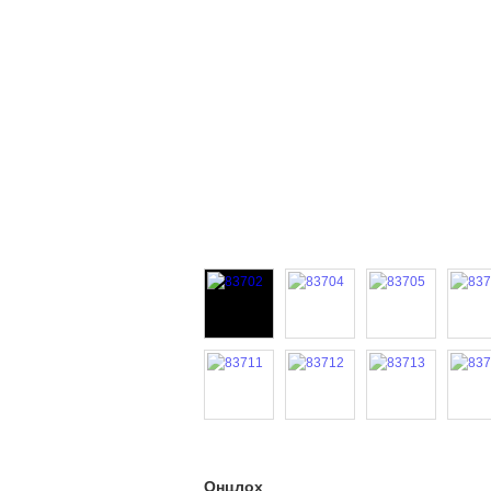
Онцлох