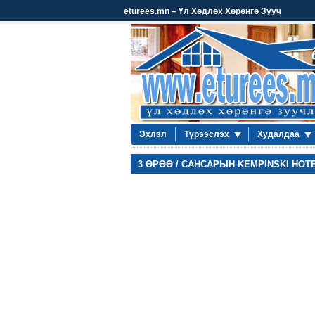
eturees.mn – Үл Хөдлөх Хөрөнгө Зууч
Эхлэл
Түрээслэх
Худалдаа
3 ӨРӨӨ / САНСАРЫН KEMPINSKI HOT