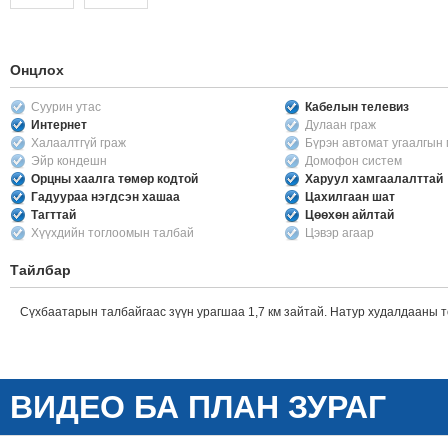
Онцлох
Суурин утас
Кабелын телевиз
Интернет
Дулаан граж
Халаалтгүй граж
Бүрэн автомат угаалгын
Эйр кондешн
Домофон систем
Орцны хаалга төмөр кодтой
Харуул хамгаалалттай
Гадуураа нэгдсэн хашаа
Цахилгаан шат
Тагттай
Цөөхөн айлтай
Хүүхдийн тоглоомын талбай
Цэвэр агаар
Тайлбар
Сүхбаатарын талбайгаас зүүн урагшаа 1,7 км зайтай. Натур худалдааны т
ВИДЕО БА ПЛАН ЗУРАГ