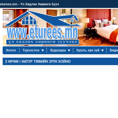
eturees.mn – Үл Хөдлөх Хөрөнгө Зууч
Эхлэл
Түрээслэх
Худалдаа
Хууль, эрх зүй
Бидн
2 ӨРӨӨ / НАТУР ТӨВИЙН ЗҮҮН ХОЙНО