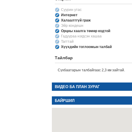
Суурин утас
Интернет
Халаалтгүй граж
Эйр кондешн
Орцны хаалга төмөр кодтой
Гадуураа нэгдсэн хашаа
Тагттай
Хүүхдийн тоглоомын талбай
Тайлбар
Сүхбаатарын талбайгаас 2,3 км зайтай.
ВИДЕО БА ПЛАН ЗУРАГ
БАЙРШИЛ