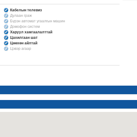
Кабелын телевиз
Дулаан граж
Бүрэн автомат угаалгын машин
Домофон систем
Харуул хамгаалалттай
Цахилгаан шат
Цөөхөн айлтай
Цэвэр агаар