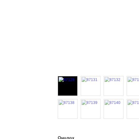
Онцлох