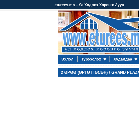
eturees.mn – Үл Хөдлөх Хөрөнгө Зууч
Эхлэл
Түрээслэх
Худалдаа
2 ӨРӨӨ (ӨРГӨТГӨСӨН) / GRAND PLAZA