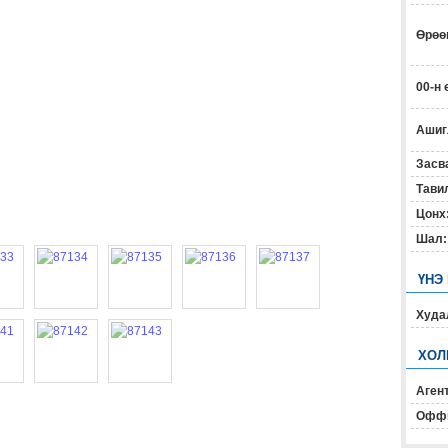
Өрөөн
00-н 
Ашиг
Засв
Тавил
Цонх
Шал:
ҮНЭ
Худал
ХОЛ
Агент
Офф