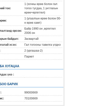
1 (зочны өрөө болон гал
ий тоо:
тогоо тусдаа, 1 унтлагын
өрөө+өргөтгөл)
1 (угаалгын өрөө болон 00-
өрөө:
н өрөө хамт)
Байр 1990 он ,өргөтгөл
лалтанд орсон:
2006 он
арын байдал:
Засвартай
гатай эсэх:
Гал тогооны тавилга үлднэ
:
2 (ургашаа-2)
Паркет
 БА ХУГАЦАА
дах үнэ :
БОО БАРИХ
:
99000669
ис:
70100669