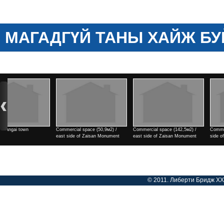
МАГАДГҮЙ ТАНЫ ХАЙЖ БУ
Commercial space (142,5м2) /
Commercial space (182м2) / east
2 rooms / north side of Tengi
east side of Zaisan Monument
side of Zaisan Monument
cinema
Үнэ
Үнэ
Үнэ
© 2011. Либерти Бридж ХХК