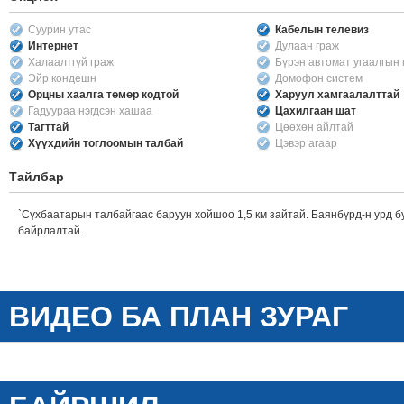
Суурин утас
Кабелын телевиз
Интернет
Дулаан граж
Халаалтгүй граж
Бүрэн автомат угаалгын
Эйр кондешн
Домофон систем
Орцны хаалга төмөр кодтой
Харуул хамгаалалттай
Гадуураа нэгдсэн хашаа
Цахилгаан шат
Тагттай
Цөөхөн айлтай
Хүүхдийн тоглоомын талбай
Цэвэр агаар
Тайлбар
`Сүхбаатарын талбайгаас баруун хойшоо 1,5 км зайтай. Баянбүрд-н урд б
байрлалтай.
ВИДЕО БА ПЛАН ЗУРАГ