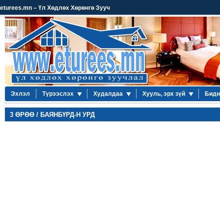
eturees.mn – Үл Хөдлөх Хөрөнгө Зууч
Эхлэл
Түрээслэх
Худалдаа
Хууль, эрх зүй
Бидн
3 ӨРӨӨ / БАЯНБҮРД-Н УРД