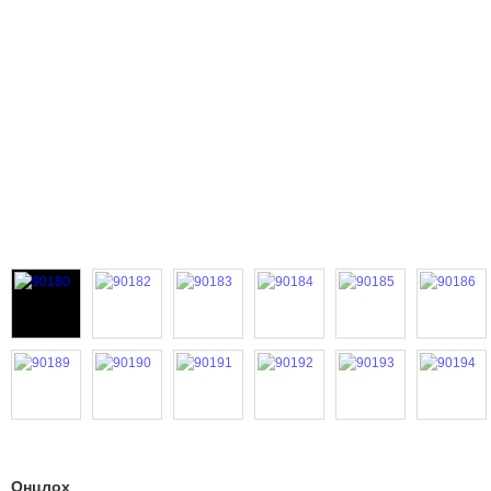
Онцлох