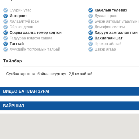
Суурин утас
Кабелын телевиз
Интернет
Дулаан граж
Халаалтгүй граж
Бүрэн автомат угаалгын
Эйр кондешн
Домофон систем
Орцны хаалга төмөр кодтой
Харуул хамгаалалттай
Гадуураа нэгдсэн хашаа
Цахилгаан шат
Тагттай
Цөөхөн айлтай
Хүүхдийн тоглоомын талбай
Цэвэр агаар
Тайлбар
Сүхбаатарын талбайгаас зүүн зүгт 2,9 км зайтай.
ВИДЕО БА ПЛАН ЗУРАГ
БАЙРШИЛ