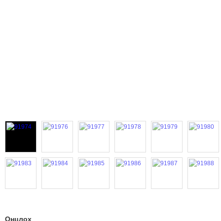
Онцлох