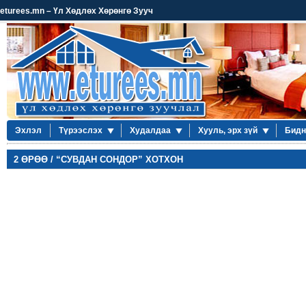
eturees.mn – Үл Хөдлөх Хөрөнгө Зууч
Эхлэл
Түрээслэх
Худалдаа
Хууль, эрх зүй
Бидн
2 ӨРӨӨ / “СУВДАН СОНДОР” ХОТХОН