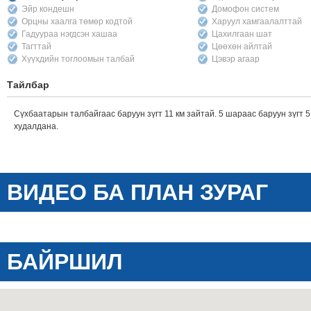
Эйр кондешн
Домофон систем
Орцны хаалга төмөр кодтой
Харуул хамгаалалттай
Гадуураа нэгдсэн хашаа
Цахилгаан шат
Тагттай
Цөөхөн айлтай
Хүүхдийн тоглоомын талбай
Цэвэр агаар
Тайлбар
Сүхбаатарын талбайгаас баруун зүгт 11 км зайтай. 5 шараас баруун зүгт 5
худалдана.
ВИДЕО БА ПЛАН ЗУРАГ
БАЙРШИЛ