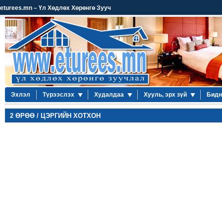
eturees.mn – Үл Хөдлөх Хөрөнгө Зууч
Эхлэл
Түрээслэх
Худалдаа
Хууль, эрх зүй
Бидн
2 ӨРӨӨ / ЦЭРГИЙН ХОТХОН