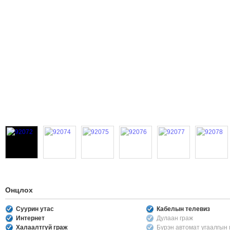
Онцлох
Суурин утас
Кабелын телевиз
Интернет
Дулаан граж
Халаалтгүй граж
Бүрэн автомат угаалгын