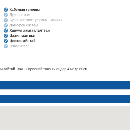
Кабелын телевиз
Дулаан граж
Бүрэн автомат угаалгын машин
Домофон систем
Харуул хамгаалалттай
Цахилгаан шат
Цөөхөн айлтай
Цэвэр агаар
км зайтай. Зочны өрөөний таазны өндөр 4 метр 80см.