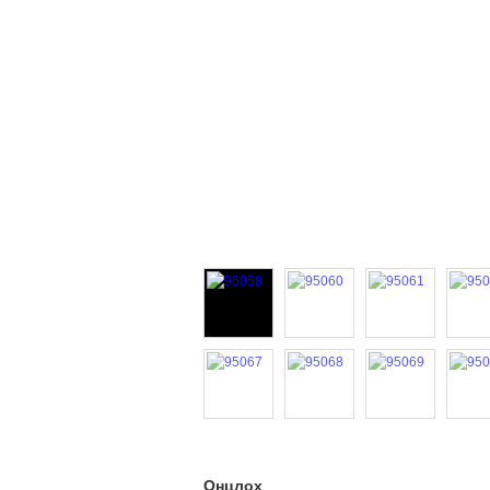
Онцлох