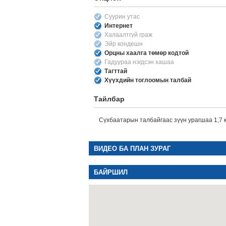
Суурин утас
Интернет
Халаалтгүй граж
Эйр кондешн
Орцны хаалга төмөр кодтой
Гадуураа нэгдсэн хашаа
Тагттай
Хүүхдийн тоглоомын талбай
Тайлбар
Сүхбаатарын талбайгаас зүүн урагшаа 1,7 
ВИДЕО БА ПЛАН ЗУРАГ
БАЙРШИЛ