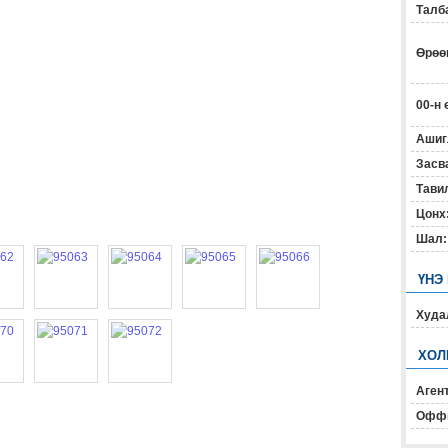
Талб
Өрөөн
00-н 
Ашиг
Засв
Тавил
Цонх
Шал:
ҮНЭ
Худал
ХОЛ
Агент
Офф