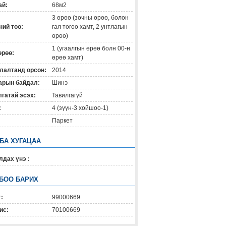
ай:
68м2
3 өрөө (зочны өрөө, болон
ий тоо:
гал тогоо хамт, 2 унтлагын
өрөө)
1 (угаалгын өрөө болн 00-н
өрөө:
өрөө хамт)
лалтанд орсон:
2014
арын байдал:
Шинэ
гатай эсэх:
Тавилгагүй
:
4 (зүүн-3 хойшоо-1)
Паркет
 БА ХУГАЦАА
дах үнэ :
БОО БАРИХ
:
99000669
ис:
70100669