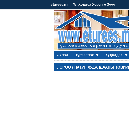
eturees.mn – Үл Хөдлөх Хөрөнгө Зууч
Эхлэл
Түрээслэх
Худалдаа
3 ӨРӨӨ / НАТУР ХУДАЛДААНЫ ТӨВИЙН