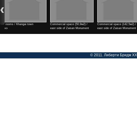
Commercial space (50,9м2) /
Commercial space (142,5м2) /
Commercial space (182м2) / 
east side of Zaisan Monument
east side of Zaisan Monument
side of Zaisan Monument
Үнэ
Үнэ
Үнэ
© 2011. Либерти Бридж ХХК