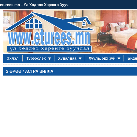
eturees.mn – Үл Хөдлөх Хөрөнгө Зууч
Эхлэл
Түрээслэх
Худалдаа
Хууль, эрх зүй
Бидн
2 ӨРӨӨ / АСТРА ВИЛЛА