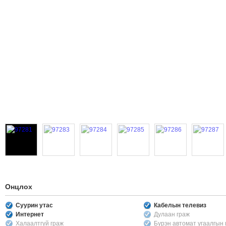
Онцлох
Суурин утас
Кабелын телевиз
Интернет
Дулаан граж
Халаалтгүй граж
Бүрэн автомат угаалгын