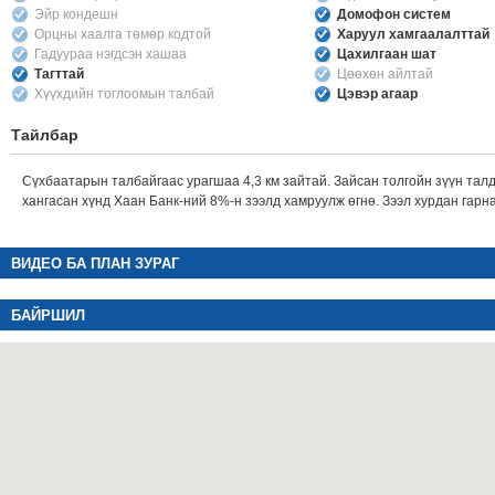
Эйр кондешн
Домофон систем
Орцны хаалга төмөр кодтой
Харуул хамгаалалттай
Гадуураа нэгдсэн хашаа
Цахилгаан шат
Тагттай
Цөөхөн айлтай
Хүүхдийн тоглоомын талбай
Цэвэр агаар
Тайлбар
Сүхбаатарын талбайгаас урагшаа 4,3 км зайтай. Зайсан толгойн зүүн та
хангасан хүнд Хаан Банк-ний 8%-н зээлд хамруулж өгнө. Зээл хурдан гарна
ВИДЕО БА ПЛАН ЗУРАГ
БАЙРШИЛ