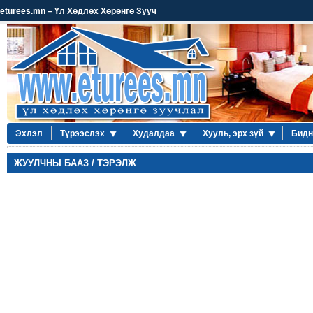
eturees.mn – Үл Хөдлөх Хөрөнгө Зууч
Эхлэл
Түрээслэх
Худалдаа
Хууль, эрх зүй
Бидн
ЖУУЛЧНЫ БААЗ / ТЭРЭЛЖ