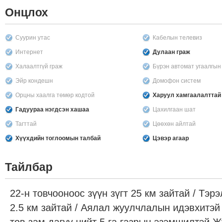
Онцлох
Суурин утас
Кабелын телевиз
Интернет
Дулаан граж
Халаалтгүй граж
Бүрэн автомат угаалгы
Эйр кондешн
Домофон систем
Орцны хаалга төмөр кодтой
Харуул хамгаалалттай
Гадуураа нэгдсэн хашаа
Цахилгаан шат
Тагттай
Цөөхөн айлтай
Хүүхдийн тоглоомын талбай
Цэвэр агаар
Тайлбар
22-н товчооноос зүүн зүгт 25 км зайтай / Тэр
2.5 км зайтай / Аялал жуулчлалын идэвхитэй