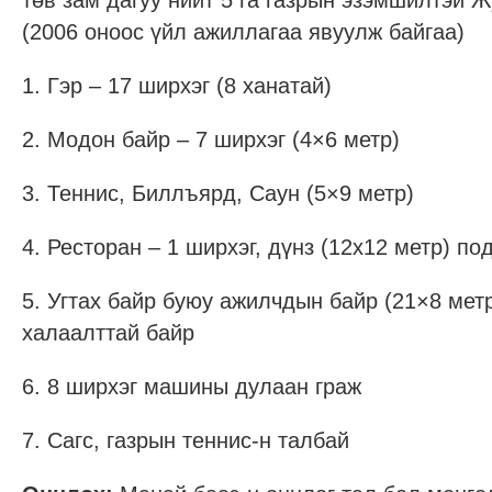
төв зам дагуу нийт 5 га газрын эзэмшилтэй 
(2006 оноос үйл ажиллагаа явуулж байгаа)
1. Гэр – 17 ширхэг (8 ханатай)
2. Модон байр – 7 ширхэг (4×6 метр)
3. Теннис, Биллъярд, Саун (5×9 метр)
4. Ресторан – 1 ширхэг, дүнз (12х12 метр) по
5. Угтах байр буюу ажилчдын байр (21×8 мет
халаалттай байр
6. 8 ширхэг машины дулаан граж
7. Сагс, газрын теннис-н талбай