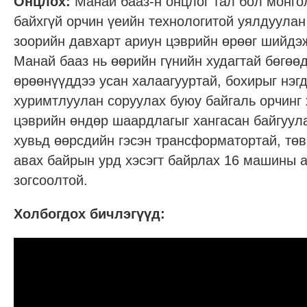
Онцлох:
Манай бааз-н онцлог тал бол монгол
байхгүй орчин үеийн технологитой уялдуулан
зоорийн давхарт ариун цэврийн өрөөг шийдэ
Манай бааз нь өөрийн гүнийн худагтай бөгөө
өрөөнүүддээ усан халаагууртай, бохирыг нэгд
хуримтлуулан соруулах буюу байгаль орчинг 
цэврийн өндөр шаардлагыг хангасан байгуу
хувьд өөрсдийн гэсэн трансформатортай, төв
авах байрын урд хэсэгт байрлах 16 машины 
зогсоолтой.
Холбогдох бичлэгүүд: