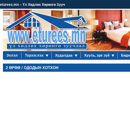
eturees.mn – Үл Хөдлөх Хөрөнгө Зууч
Эхлэл
Түрээслэх
Худалдаа
Хууль, эрх зүй
Бидн
2 ӨРӨӨ / ОДОДЫН ХОТХОН