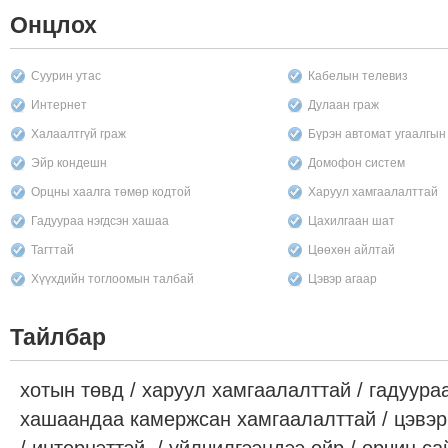
Онцлох
Суурин утас
Кабелын телевиз
Интернет
Дулаан граж
Халаалтгүй граж
Бүрэн автомат угаалгы
Эйр кондешн
Домофон систем
Орцны хаалга төмөр кодтой
Харуул хамгаалалттай
Гадуураа нэгдсэн хашаа
Цахилгаан шат
Тагттай
Цөөхөн айлтай
Хүүхдийн тоглоомын талбай
Цэвэр агаар
Тайлбар
хотын төвд / харуул хамгаалалттай / гадуура
хашаандаа камержсан хамгаалалттай / цэвэр а