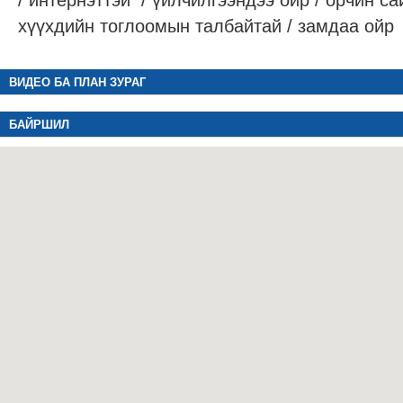
/ интернэттэй / үйлчилгээндээ ойр / орчин са
хүүхдийн тоглоомын талбайтай / замдаа ойр
ВИДЕО БА ПЛАН ЗУРАГ
БАЙРШИЛ