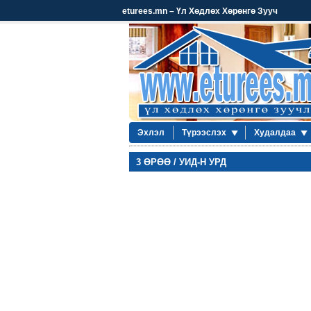
eturees.mn – Үл Хөдлөх Хөрөнгө Зууч
Эхлэл
Түрээслэх
Худалдаа
3 ӨРӨӨ / УИД-Н УРД