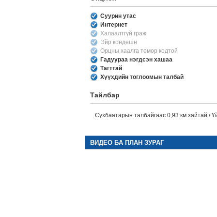
Суурин утас
Интернет
Халаалтгүй граж
Эйр кондешн
Орцны хаалга төмөр кодтой
Гадуураа нэгдсэн хашаа
Тагттай
Хүүхдийн тоглоомын талбай
Тайлбар
Сүхбаатарын талбайгаас 0,93 км зайтай / 
ВИДЕО БА ПЛАН ЗУРАГ