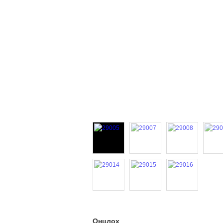
Онцлох