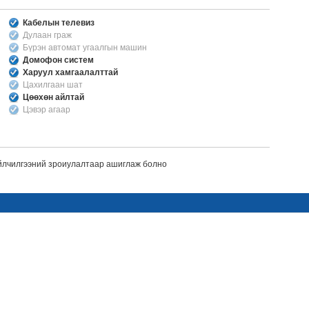
Кабелын телевиз
Дулаан граж
Бүрэн автомат угаалгын машин
Домофон систем
Харуул хамгаалалттай
Цахилгаан шат
Цөөхөн айлтай
Цэвэр агаар
Үйлчилгээний зроиулалтаар ашиглаж болно