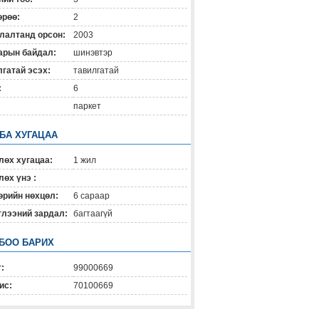
өрөө:
2
лалтанд орсон:
2003
арын байдал:
шинэвтэр
гатай эсэх:
тавилгатай
:
6
паркет
 БА ХУГАЦАА
лөх хугацаа:
1 жил
өх үнэ :
өрийн нөхцөл:
6 сараар
глээний зардал:
багтаагүй
БОО БАРИХ
:
99000669
ис:
70100669