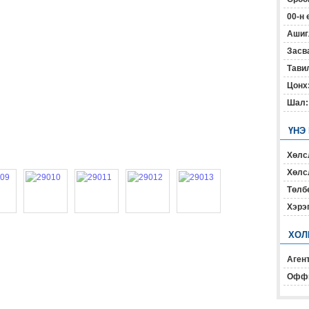
00-н 
Ашиг
Засв
Тавил
Цонх
Шал:
ҮНЭ
Хөлс
Хөлсл
Төлб
Хэрэ
ХОЛ
Агент
Офф