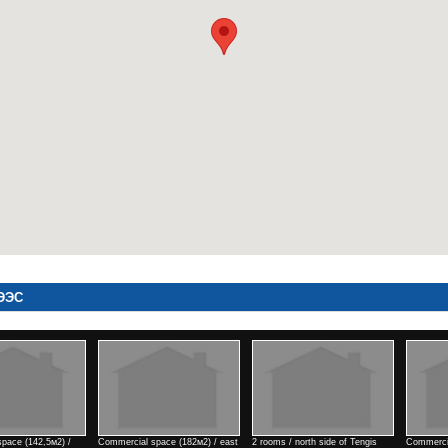
ЭЭС
space (182м2) / east
3 rooms / Park view town
1 rooms / north side of Kino
4 rooms 