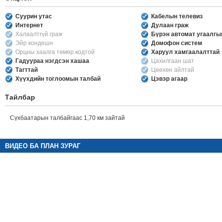
Суурин утас
Кабелын телевиз
Интернет
Дулаан граж
Халаалтгүй граж
Бүрэн автомат угаалг
Эйр кондешн
Домофон систем
Орцны хаалга төмөр кодтой
Харуул хамгаалалттай
Гадуураа нэгдсэн хашаа
Цахилгаан шат
Тагттай
Цөөхөн айлтай
Хүүхдийн тоглоомын талбай
Цэвэр агаар
Тайлбар
Сүхбаатарын талбайгаас 1,70 км зайтай
ВИДЕО БА ПЛАН ЗУРАГ