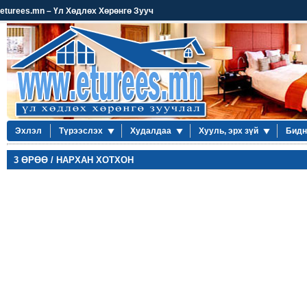
eturees.mn – Үл Хөдлөх Хөрөнгө Зууч
Эхлэл
Түрээслэх
Худалдаа
Хууль, эрх зүй
Бидн
3 ӨРӨӨ / НАРХАН ХОТХОН