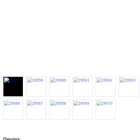
Онцлох