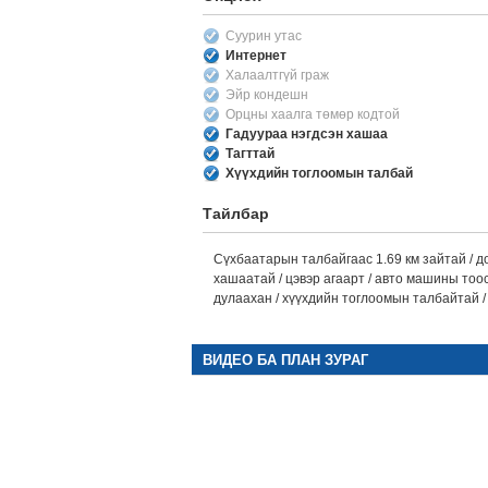
Суурин утас
Интернет
Халаалтгүй граж
Эйр кондешн
Орцны хаалга төмөр кодтой
Гадуураа нэгдсэн хашаа
Тагттай
Хүүхдийн тоглоомын талбай
Тайлбар
Сүхбаатарын талбайгаас 1.69 км зайтай / д
хашаатай / цэвэр агаарт / авто машины тоосг
дулаахан / хүүхдийн тоглоомын талбайтай / 2
ВИДЕО БА ПЛАН ЗУРАГ