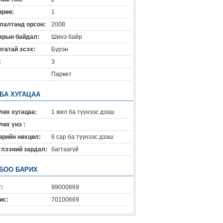
өрөө:
1
лалтанд орсон:
2008
арын байдал:
Шинэ байр
гатай эсэх:
Бүрэн
:
3
Паркет
 БА ХУГАЦАА
лөх хугацаа:
1 жил ба түүнээс дээш
өх үнэ :
өрийн нөхцөл:
6 сар ба түүнээс дээш
глээний зардал:
багтаагүй
БОО БАРИХ
:
99000669
ис:
70100669