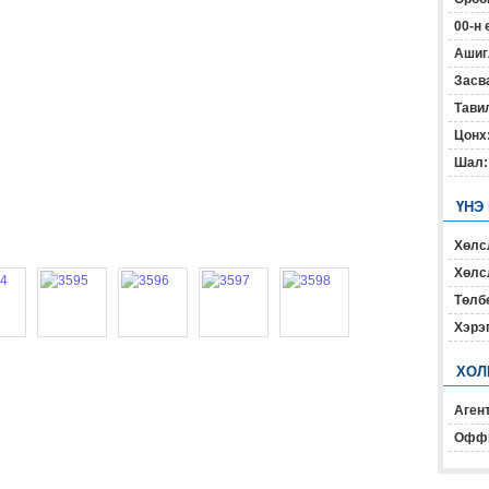
00-н 
Ашиг
Засв
Тавил
Цонх
Шал:
ҮНЭ
Хөлс
Хөлсл
Төлб
Хэрэ
ХОЛ
Агент
Офф