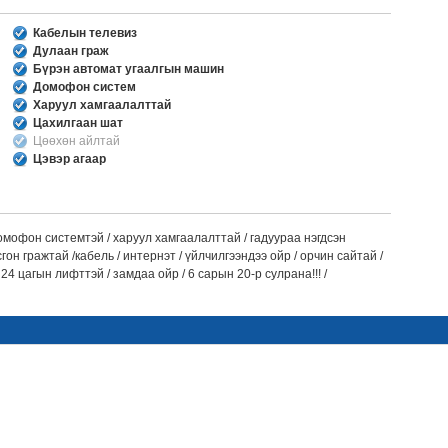
Кабелын телевиз
Дулаан граж
Бүрэн автомат угаалгын машин
Домофон систем
Харуул хамгаалалттай
Цахилгаан шат
Цөөхөн айлтай
Цэвэр агаар
омофон системтэй / харуул хамгаалалттай / гадуураа нэгдсэн
он гражтай /кабель / интернэт / үйлчилгээндээ ойр / орчин сайтай /
4 цагын лифттэй / замдаа ойр / 6 сарын 20-р сулрана!!! /