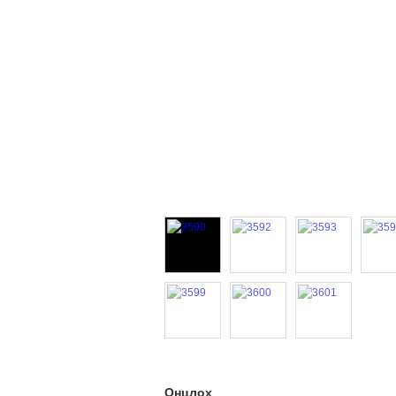
Онцлох