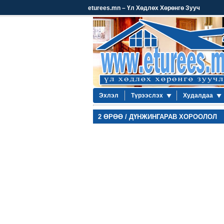
eturees.mn – Үл Хөдлөх Хөрөнгө Зууч
Эхлэл
Түрээслэх
Худалдаа
2 ӨРӨӨ / ДҮНЖИНГАРАВ ХОРООЛОЛ