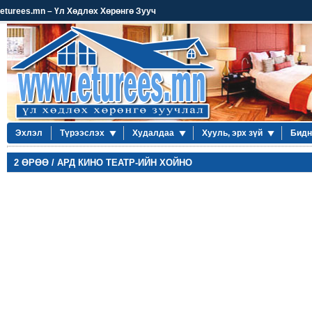
eturees.mn – Үл Хөдлөх Хөрөнгө Зууч
Эхлэл
Түрээслэх
Худалдаа
Хууль, эрх зүй
Бидн
2 ӨРӨӨ / АРД КИНО ТЕАТР-ИЙН ХОЙНО