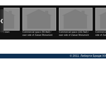
Commercial space (142,5м2) /
Commercial space (182м2) / east
2 rooms / north side of Tengis
east side of Zaisan Monument
side of Zaisan Monument
cinema
Үнэ
Үнэ
Үнэ
© 2011. Либерти Бридж ХХК