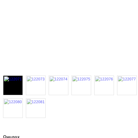
Онцлох