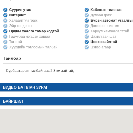
Суурин утас
Кабелын телевиз
Интернет
Дулаан граж
Халаалтгүй граж
Бүрэн автомат угаалг
Эйр кондешн
Домофон систем
Орцны хаалга төмөр кодтой
Харуул хамгаалалттай
Гадуураа нэгдсэн хашаа
Цахилгаан шат
Тагттай
Цөөхөн айлтай
Хүүхдийн тоглоомын талбай
Цэвэр агаар
Тайлбар
Сүрбаатарын талбайгаас 2,8 км зайтай,
ВИДЕО БА ПЛАН ЗУРАГ
БАЙРШИЛ