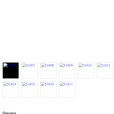
Онцлох