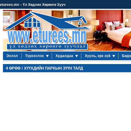
eturees.mn – Үл Хөдлөх Хөрөнгө Зууч
Эхлэл
Түрээслэх
Худалдаа
Хууль, эрх зүй
Бидн
4 ӨРӨӨ / ХҮҮХДИЙН ПАРКЫН ЗҮҮН ТАЛД