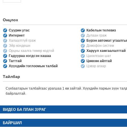
Онцлох
Суурин утас
Кабелын телевиз
Интернет
Дулаан граж
Халаалтгүй граж
Бүрэн автомат угаалг
Эйр кондешн
Домофон систем
Орцны хаалга төмөр кодтой
Харуул хамгаалалттай
Гадуураа нэгдсэн хашаа
Цахилгаан шат
Тагттай
Цөөхөн айлтай
Хүүхдийн тоглоомын талбай
Цэвэр агаар
Тайлбар
Сүхбаатарын талбайгаас урагшаа 1 км зайтай. Хүүхдийн паркын зүүн талд
байрлалтай.
ВИДЕО БА ПЛАН ЗУРАГ
БАЙРШИЛ