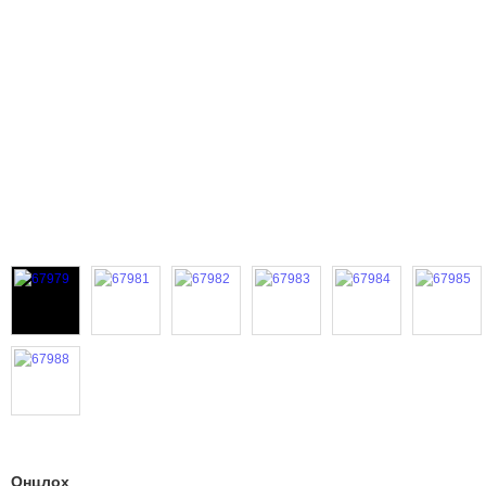
Онцлох