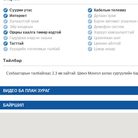
Суурин утас
Кабелын телевиз
Интернет
Дулаан граж
Халаалтгүй граж
Бүрэн автомат угаалгын
Эйр кондешн
Домофон систем
Орцны хаалга төмөр кодтой
Харуул хамгаалалттай
Гадуураа нэгдсэн хашаа
Цахилгаан шат
Тагттай
Цөөхөн айлтай
Хүүхдийн тоглоомын талбай
Цэвэр агаар
Тайлбар
Сүхбаатарын талбайгаас 2,3 км зайтай. Шинэ Монгол ахлах сургуулийн ба
ВИДЕО БА ПЛАН ЗУРАГ
БАЙРШИЛ