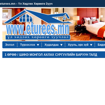
eturees.mn – Үл Хөдлөх Хөрөнгө Зууч
Эхлэл
Түрээслэх
Худалдаа
Хууль, эрх зүй
Бидн
1 ӨРӨӨ / ШИНЭ МОНГОЛ АХЛАХ СУРГУУЛИЙН БАРУУН ТАЛД