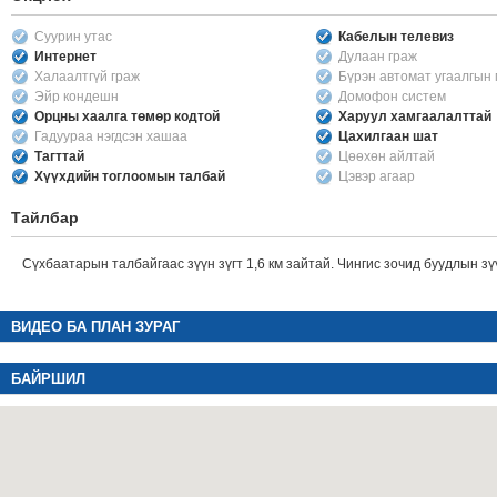
Суурин утас
Кабелын телевиз
Интернет
Дулаан граж
Халаалтгүй граж
Бүрэн автомат угаалгын
Эйр кондешн
Домофон систем
Орцны хаалга төмөр кодтой
Харуул хамгаалалттай
Гадуураа нэгдсэн хашаа
Цахилгаан шат
Тагттай
Цөөхөн айлтай
Хүүхдийн тоглоомын талбай
Цэвэр агаар
Тайлбар
Сүхбаатарын талбайгаас зүүн зүгт 1,6 км зайтай. Чингис зочид буудлын з
ВИДЕО БА ПЛАН ЗУРАГ
БАЙРШИЛ