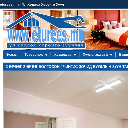
eturees.mn – Үл Хөдлөх Хөрөнгө Зууч
Эхлэл
Түрээслэх
Худалдаа
Хууль, эрх зүй
Бидн
3 ӨРӨӨГ 2 ӨРӨӨ БОЛГОСОН / ЧИНГИС ЗОЧИД БУУДЛЫН ЗҮҮН ТА