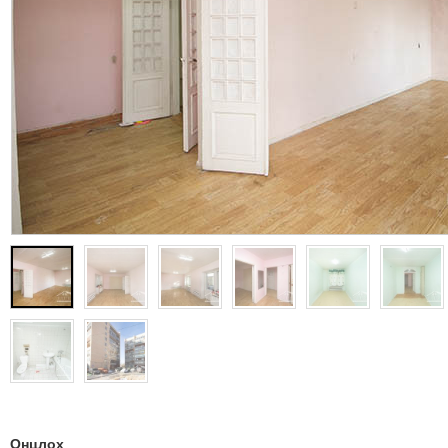
Онцлох