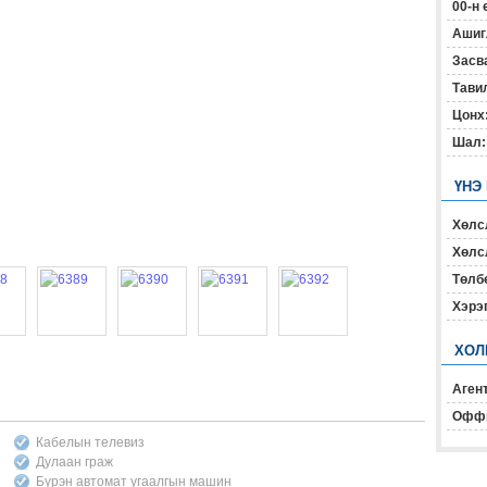
00-н 
Ашиг
Засв
Тавил
Цонх
Шал:
ҮНЭ
Хөлс
Хөлсл
Төлб
Хэрэ
ХОЛ
Агент
Офф
Кабелын телевиз
Дулаан граж
Бүрэн автомат угаалгын машин