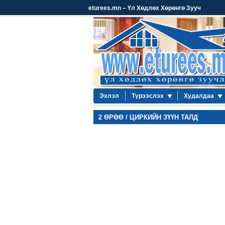
eturees.mn – Үл Хөдлөх Хөрөнгө Зууч
Эхлэл
Түрээслэх
Худалдаа
2 ӨРӨӨ / ЦИРКИЙН ЗҮҮН ТАЛД