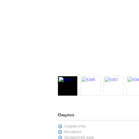
Онцлох
Суурин утас
Интернет
Халаалтгүй граж