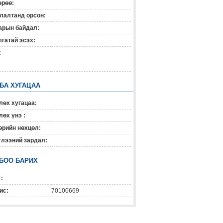
өрөө:
лалтанд орсон:
арын байдал:
гатай эсэх:
:
 БА ХУГАЦАА
лөх хугацаа:
өх үнэ :
өрийн нөхцөл:
глээний зардал:
БОО БАРИХ
:
ис:
70100669