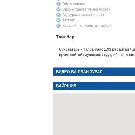
Эйр кондешн
Орцны хаалга төмөр кодтой
Гадуураа нэгдсэн хашаа
Тагттай
Хүүхдийн тоглоомын талбай
Тайлбар
Сүхбаатарын талбайгаас 1.03 км зайтай / цэв
орчин сайтай / дулаахан / хүүхдийн тоглоом
ВИДЕО БА ПЛАН ЗУРАГ
БАЙРШИЛ