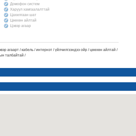
Домофон систем
Харуул хамгаалалттай
Цахилгаан шат
Цөөхөн айлтай
Цэвэр агаар
эр агаарт / кабель / интернэт / үйлчилгээндээ ойр / цөөхөн айлтай /
ын талбайтай /