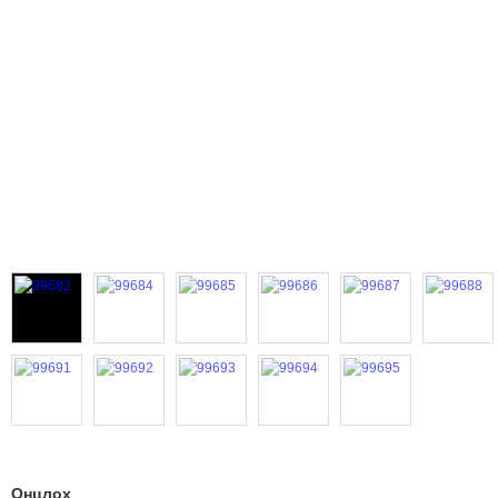
Онцлох