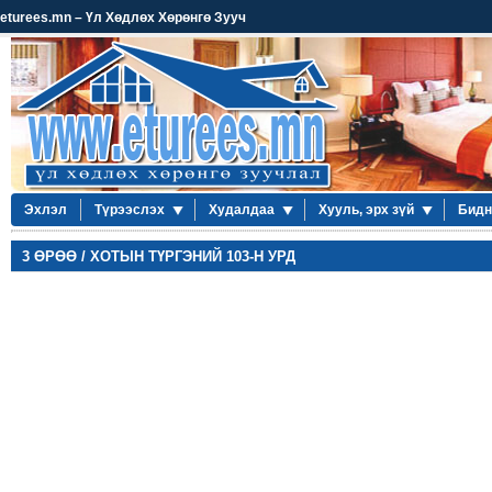
eturees.mn – Үл Хөдлөх Хөрөнгө Зууч
Эхлэл
Түрээслэх
Худалдаа
Хууль, эрх зүй
Бидн
3 ӨРӨӨ / ХОТЫН ТҮРГЭНИЙ 103-Н УРД