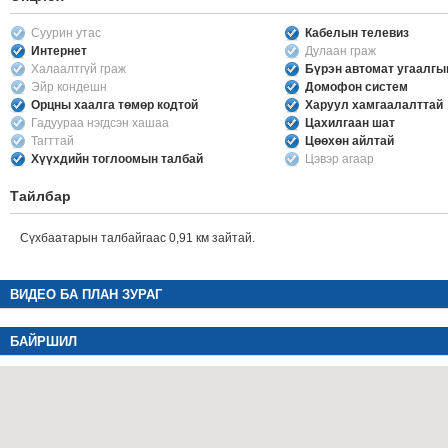
Суурин утас
Кабелын телевиз
Интернет
Дулаан граж
Халаалтгүй граж
Бүрэн автомат угаалг
Эйр кондешн
Домофон систем
Орцны хаалга төмөр кодтой
Харуул хамгаалалттай
Гадуураа нэгдсэн хашаа
Цахилгаан шат
Тагттай
Цөөхөн айлтай
Хүүхдийн тоглоомын талбай
Цэвэр агаар
Тайлбар
Сүхбаатарын талбайгаас 0,91 км зайтай.
ВИДЕО БА ПЛАН ЗУРАГ
БАЙРШИЛ