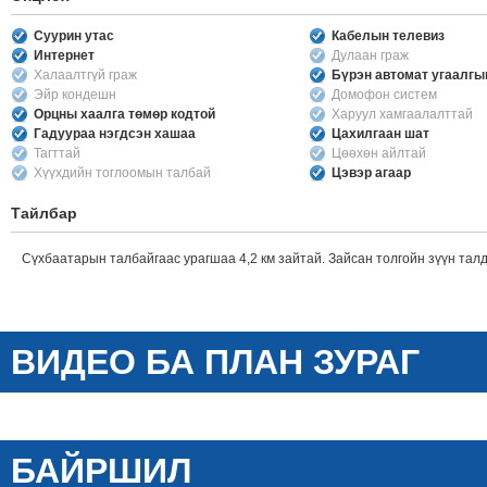
Суурин утас
Кабелын телевиз
Интернет
Дулаан граж
Халаалтгүй граж
Бүрэн автомат угаалг
Эйр кондешн
Домофон систем
Орцны хаалга төмөр кодтой
Харуул хамгаалалттай
Гадуураа нэгдсэн хашаа
Цахилгаан шат
Тагттай
Цөөхөн айлтай
Хүүхдийн тоглоомын талбай
Цэвэр агаар
Тайлбар
Сүхбаатарын талбайгаас урагшаа 4,2 км зайтай. Зайсан толгойн зүүн тал
ВИДЕО БА ПЛАН ЗУРАГ
БАЙРШИЛ