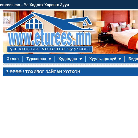
eturees.mn – Үл Хөдлөх Хөрөнгө Зууч
Эхлэл
Түрээслэх
Худалдаа
Хууль, эрх зүй
Бидн
3 ӨРӨӨ / ТОХИЛОГ ЗАЙСАН ХОТХОН