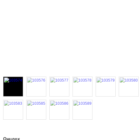
Онцлох