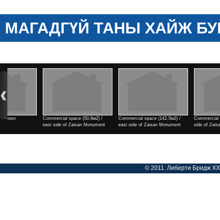
МАГАДГҮЙ ТАНЫ ХАЙЖ БУ
mercial space (142,5м2) /
Commercial space (182м2) / east
2 rooms / north side of Tengis
t side of Zaisan Monument
side of Zaisan Monument
cinema
Үнэ
Үнэ
© 2011. Либерти Бридж ХХК