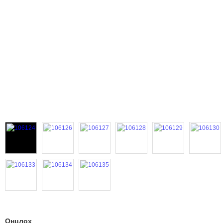
Онцлох