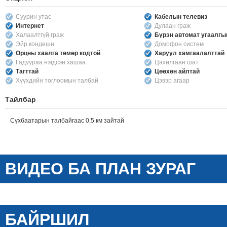
Суурин утас
Кабелын телевиз
Интернет
Дулаан граж
Халаалтгүй граж
Бүрэн автомат угаалг
Эйр кондешн
Домофон систем
Орцны хаалга төмөр кодтой
Харуул хамгаалалттай
Гадуураа нэгдсэн хашаа
Цахилгаан шат
Тагттай
Цөөхөн айлтай
Хүүхдийн тоглоомын талбай
Цэвэр агаар
Тайлбар
Сүхбаатарын талбайгаас 0,5 км зайтай
ВИДЕО БА ПЛАН ЗУРАГ
БАЙРШИЛ