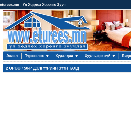
eturees.mn – Үл Хөдлөх Хөрөнгө Зууч
Эхлэл
Түрээслэх
Худалдаа
Хууль, эрх зүй
Бидн
2 ӨРӨӨ / 50-Р ДЭЛГҮҮРИЙН ЗҮҮН ТАЛД