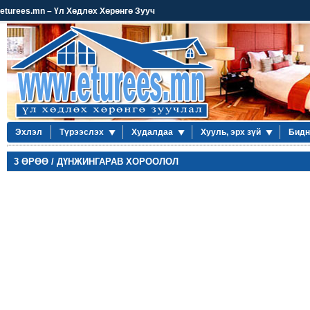
eturees.mn – Үл Хөдлөх Хөрөнгө Зууч
Эхлэл
Түрээслэх
Худалдаа
Хууль, эрх зүй
Бидн
3 ӨРӨӨ / ДҮНЖИНГАРАВ ХОРООЛОЛ