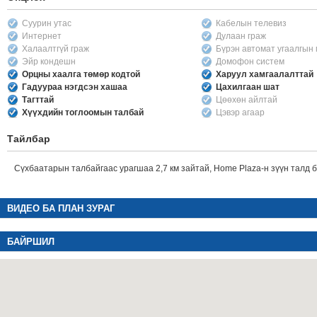
Суурин утас
Кабелын телевиз
Интернет
Дулаан граж
Халаалтгүй граж
Бүрэн автомат угаалгын
Эйр кондешн
Домофон систем
Орцны хаалга төмөр кодтой
Харуул хамгаалалттай
Гадуураа нэгдсэн хашаа
Цахилгаан шат
Тагттай
Цөөхөн айлтай
Хүүхдийн тоглоомын талбай
Цэвэр агаар
Тайлбар
Сүхбаатарын талбайгаас урагшаа 2,7 км зайтай, Home Plaza-н зүүн талд 
ВИДЕО БА ПЛАН ЗУРАГ
БАЙРШИЛ