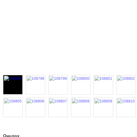
Онцлох