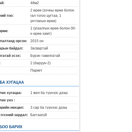
ай:
48м2
2 өрөө (зочны өрөө болон
ий тоо:
гал тогоо цугтаа, 1
унтлагын өрөө)
1 (угаалгын өрөө болон 00-
өрөө:
н өрөө хамт)
лалтанд орсон:
2015 он
арын байдал:
Засвартай
гатай эсэх:
Бүрэн тавилгатай
:
2 (баруун-2)
Паркет
 БА ХУГАЦАА
лөх хугацаа:
1 жил ба түүнээс дээш
өх үнэ :
өрийн нөхцөл:
3 сар ба түүнээс дээш
глээний зардал:
Багтаагүй
БОО БАРИХ