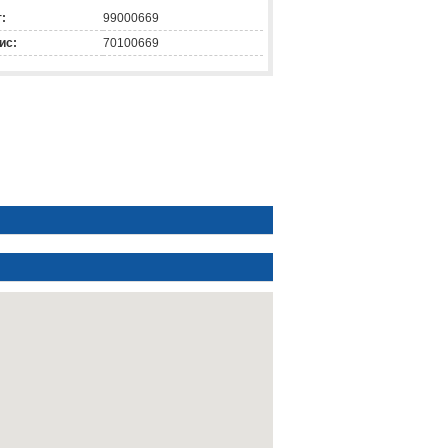
:
99000669
ис:
70100669