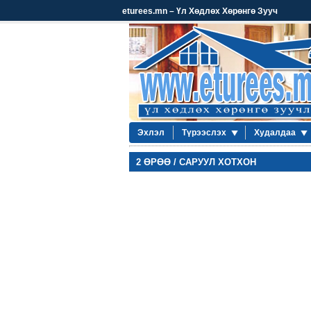
eturees.mn – Үл Хөдлөх Хөрөнгө Зууч
Эхлэл
Түрээслэх
Худалдаа
2 ӨРӨӨ / САРУУЛ ХОТХОН