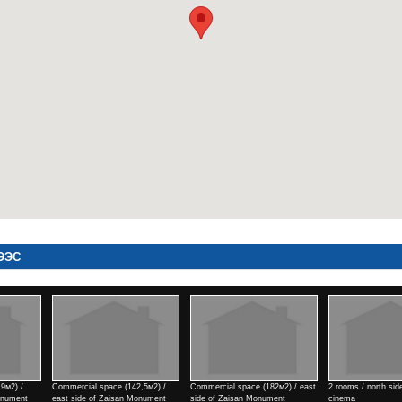
ЭЭС
2,5м2) /
Commercial space (182м2) / east
2 rooms / north side of Tengis
Commercial space 
Monument
side of Zaisan Monument
cinema
side of Zaisan Mo