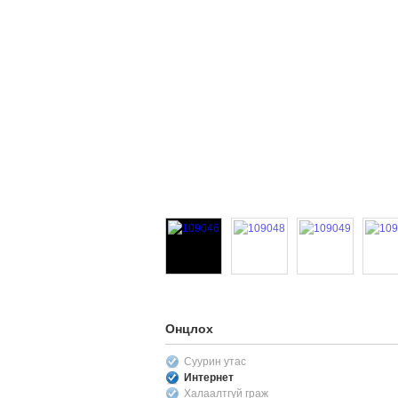
Онцлох
Суурин утас
Интернет
Халаалтгүй граж