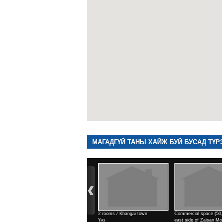
МАГАДГҮЙ ТАНЫ ХАЙЖ БУЙ БУСАД ТҮР
2 rooms / Khangai town
Commercial space (50,9м2) /
Commercial space (14
Үнэ
east side of Zaisan Monument
east side of Zaisan 