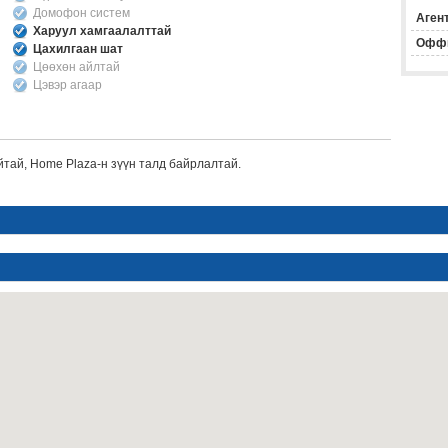
Домофон систем
Агент
Харуул хамгаалалттай
Офф
Цахилгаан шат
Цөөхөн айлтай
Цэвэр агаар
йтай, Home Plaza-н зүүн талд байрлалтай.