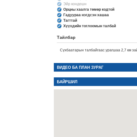
Эйр кондешн
Орцны хаалга төмөр кодтой
Гадуураа нэгдсэн хашаа
Тагттай
Хүүхдийн тоглоомын талбай
Тайлбар
Сүхбаатарын талбайгаас урагшаа 2,7 км за
ВИДЕО БА ПЛАН ЗУРАГ
БАЙРШИЛ