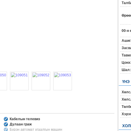
Талб
Өрөөн
00-н 
Ашиг
Засв
Тавил
Цонх
Шал:
ҮНЭ
Хөлс
Хөлсл
Төлб
Хэрэ
Кабелын телевиз
Дулаан граж
ХОЛ
Бүрэн автомат угаалгын машин