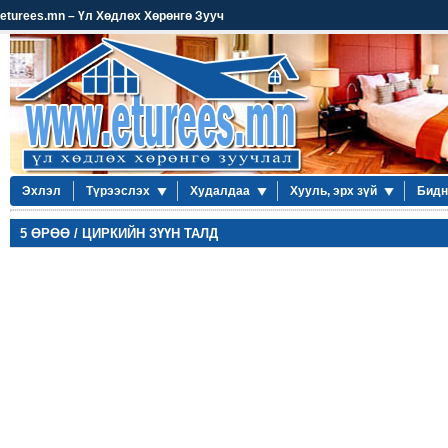
eturees.mn – Үл Хөдлөх Хөрөнгө Зууч
Эхлэл
Түрээслэх
Худалдаа
Хууль, эрх зүй
Бидн
5 ӨРӨӨ / ЦИРКИЙН ЗҮҮН ТАЛД