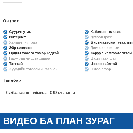
Онцлох
Суурин утас
Кабелын телевиз
Интернет
Дулаан граж
Халаалтгүй граж
Бүрэн автомат угаалг
Эйр кондешн
Домофон систем
Орцны хаалга төмөр кодтой
Харуул хамгаалалттай
Гадуураа нэгдсэн хашаа
Цахилгаан шат
Тагттай
Цөөхөн айлтай
Хүүхдийн тоглоомын талбай
Цэвэр агаар
Тайлбар
Сүхбаатарын талбайгаас 0.98 км зайтай
ВИДЕО БА ПЛАН ЗУРАГ