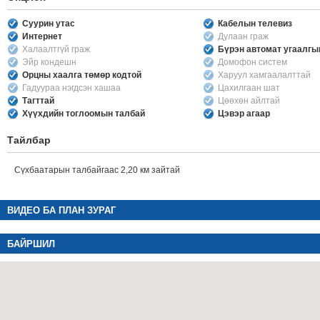
Суурин утас
Кабелын телевиз
Интернет
Дулаан граж
Халаалтгүй граж
Бүрэн автомат угаалг
Эйр кондешн
Домофон систем
Орцны хаалга төмөр кодтой
Харуул хамгаалалттай
Гадуураа нэгдсэн хашаа
Цахилгаан шат
Тагттай
Цөөхөн айлтай
Хүүхдийн тоглоомын талбай
Цэвэр агаар
Тайлбар
Сүхбаатарын талбайгаас 2,20 км зайтай
ВИДЕО БА ПЛАН ЗУРАГ
БАЙРШИЛ