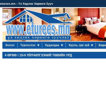
eturees.mn – Үл Хөдлөх Хөрөнгө Зууч
Эхлэл
Түрээслэх
Худалдаа
Хууль, эрх зүй
Бидн
4 ӨРӨӨ / 19-Н ҮЙЛЧИЛГЭЭНИЙ ТӨВИЙН УРД