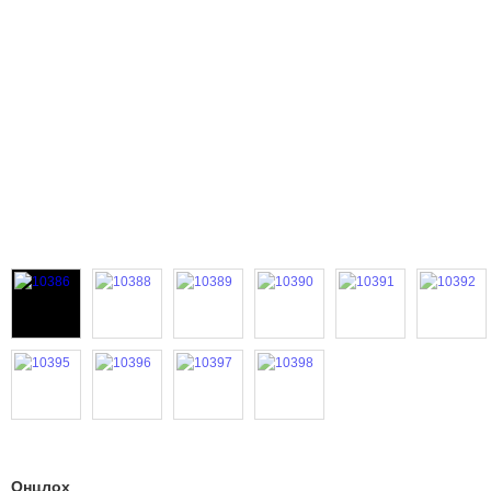
Онцлох