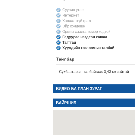
Суурин утас
Интернет
Халаалтгүй граж
Эйр кондешн
Орцны хаалга төмөр кодтой
Гадуураа нэгдсэн хашаа
Тагттай
Хүүхдийн тоглоомын талбай
Тайлбар
Сүхбаатарын талбайгаас 3,43 км зайтай
ВИДЕО БА ПЛАН ЗУРАГ
БАЙРШИЛ