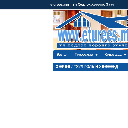
eturees.mn – Үл Хөдлөх Хөрөнгө Зууч
Эхлэл
Түрээслэх
Худалдаа
3 ӨРӨӨ / ТУУЛ ГОЛЫН ХӨВӨӨНД