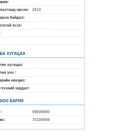
өрөө:
лалтанд орсон:
2010
арын байдал:
гатай эсэх:
:
 БА ХУГАЦАА
лөх хугацаа:
өх үнэ :
өрийн нөхцөл:
глээний зардал:
БОО БАРИХ
:
99699900
ис:
70100669