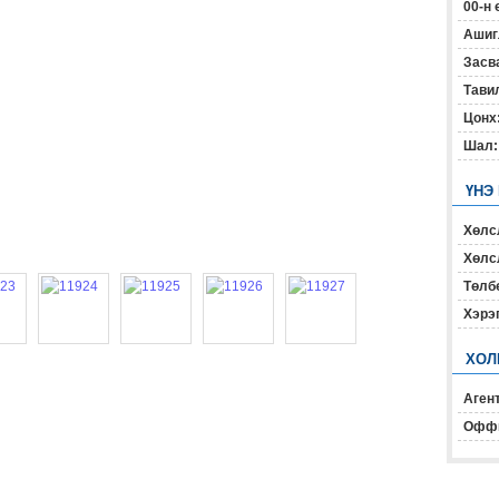
00-н 
Ашиг
Засв
Тавил
Цонх
Шал:
ҮНЭ
Хөлс
Хөлсл
Төлб
Хэрэ
ХОЛ
Агент
Офф