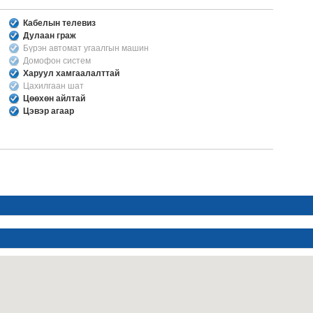
Кабелын телевиз
Дулаан граж
Бүрэн автомат угаалгын машин
Домофон систем
Харуул хамгаалалттай
Цахилгаан шат
Цөөхөн айлтай
Цэвэр агаар