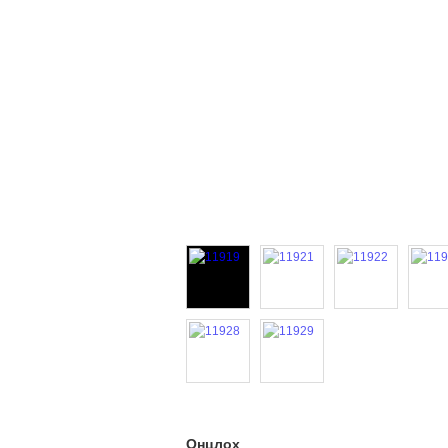
Онцлох