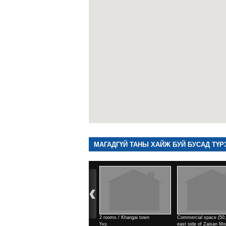
МАГАДГҮЙ ТАНЫ ХАЙЖ БУЙ БУСАД ТҮР
2 rooms / Khangai town
Commercial space (50,9м2) /
Commercial space (142,5м2) /
Үнэ
east side of Zaisan Monument
east side of Zaisan Monument