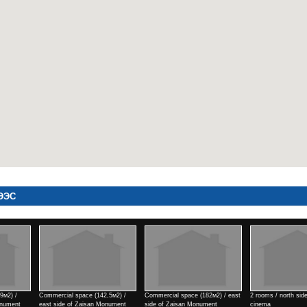
ЭЭС
Commercial space (182м2) / east
2 rooms / north side of Tengis
Commercial space (182м2) 
side of Zaisan Monument
cinema
side of Zaisan Monument