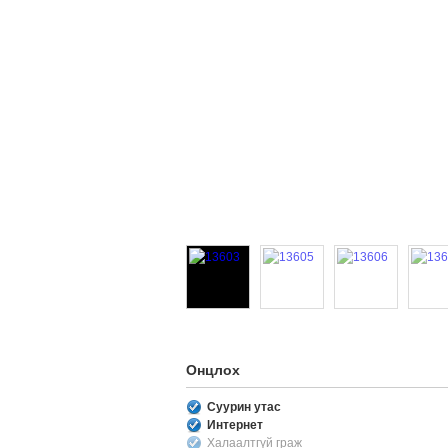
Онцлох
Суурин утас
Интернет
Халаалтгүй граж