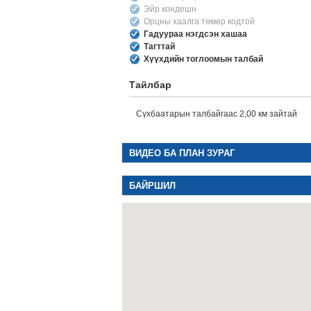
Эйр кондешн
Орцны хаалга төмөр кодтой
Гадуураа нэгдсэн хашаа
Тагттай
Хүүхдийн тоглоомын талбай
Тайлбар
Сүхбаатарын талбайгаас 2,00 км зайтай
ВИДЕО БА ПЛАН ЗУРАГ
БАЙРШИЛ