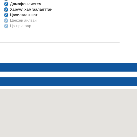
Домофон систем
Харуул хамгаалалттай
Цахилгаан шат
Цөөхөн айлтай
Цэвэр агаар