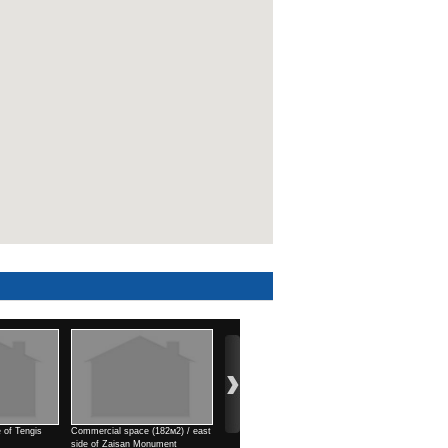
/ east
3 rooms / Park view town
1 rooms / north side of Kino
4 rooms / Air port area
Үнэ
Uildwer
Үнэ