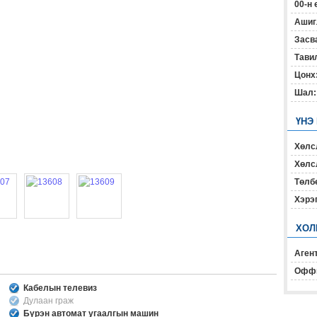
00-н 
Ашиг
Засв
Тавил
Цонх
Шал:
ҮНЭ
Хөлс
Хөлсл
Төлб
Хэрэ
ХОЛ
Агент
Офф
Кабелын телевиз
Дулаан граж
Бүрэн автомат угаалгын машин