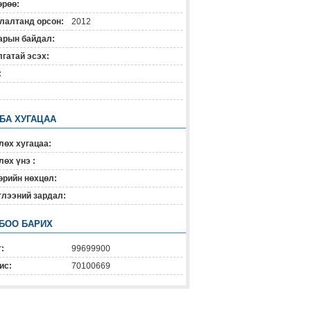
өрөө:
лалтанд орсон:
2012
арын байдал:
гатай эсэх:
:
 БА ХУГАЦАА
лөх хугацаа:
өх үнэ :
өрийн нөхцөл:
глээний зардал:
БОО БАРИХ
:
99699900
ис:
70100669