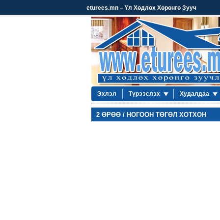
eturees.mn – Үл Хөдлөх Хөрөнгө Зууч
Эхлэл
Түрээслэх
Худалдаа
2 ӨРӨӨ / НОГООН ТӨГӨЛ ХОТХОН