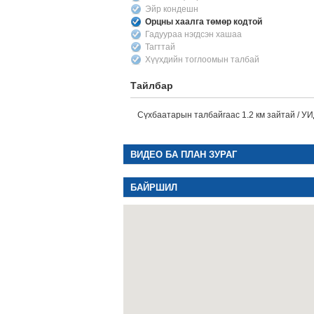
Эйр кондешн
Орцны хаалга төмөр кодтой
Гадуураа нэгдсэн хашаа
Тагттай
Хүүхдийн тоглоомын талбай
Тайлбар
Сүхбаатарын талбайгаас 1.2 км зайтай / УИ
ВИДЕО БА ПЛАН ЗУРАГ
БАЙРШИЛ