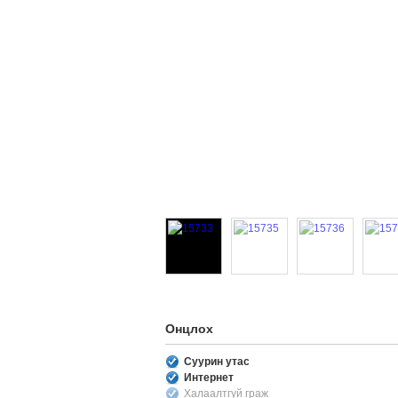
Онцлох
Суурин утас
Интернет
Халаалтгүй граж