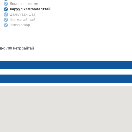
Домофон систем
Харуул хамгаалалттай
Цахилгаан шат
Цөөхөн айлтай
Цэвэр агаар
Д-с 700 метр зайтай