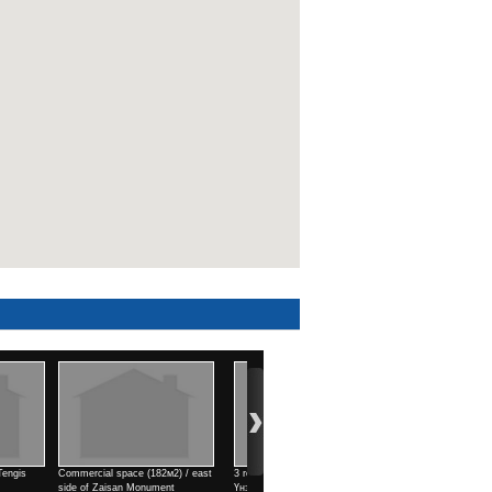
ooms / Park view town
1 rooms / north side of Kino
4 rooms / Air port area
Uildwer
Үнэ