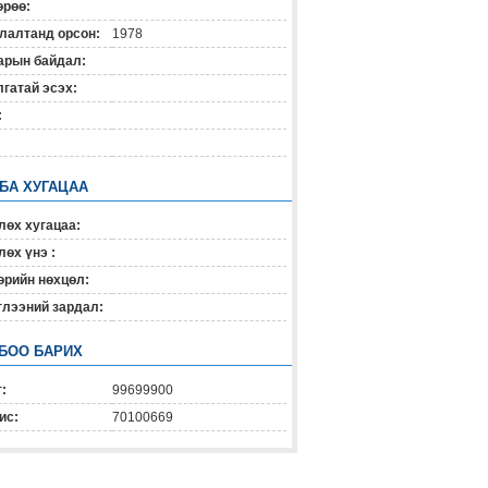
өрөө:
лалтанд орсон:
1978
арын байдал:
гатай эсэх:
:
 БА ХУГАЦАА
лөх хугацаа:
өх үнэ :
өрийн нөхцөл:
глээний зардал:
БОО БАРИХ
:
99699900
ис:
70100669