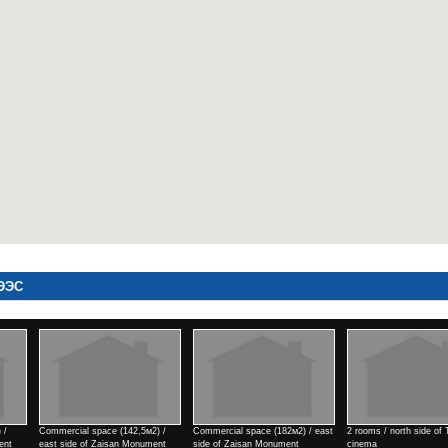
ЭЭС
ial space (182м2) / east
2 rooms / north side of Tengis
Commercial space (182м2) / east
3 r
 Zaisan Monument
cinema
side of Zaisan Monument
Үнэ