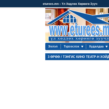
eturees.mn – Үл Хөдлөх Хөрөнгө Зууч
Эхлэл
Түрээслэх
Худалдаа
3 ӨРӨӨ / ТЭНГИС КИНО ТЕАТР-Н ХОЙ