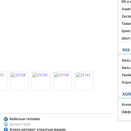
00-н 
Ашиг
Засв
Тавил
Цонх
Шал:
ҮНЭ
Хөлс
Хөлсл
Төлб
Хэрэ
ХОЛ
Агент
Офф
Кабелын телевиз
Дулаан граж
Бүрэн автомат угаалгын машин