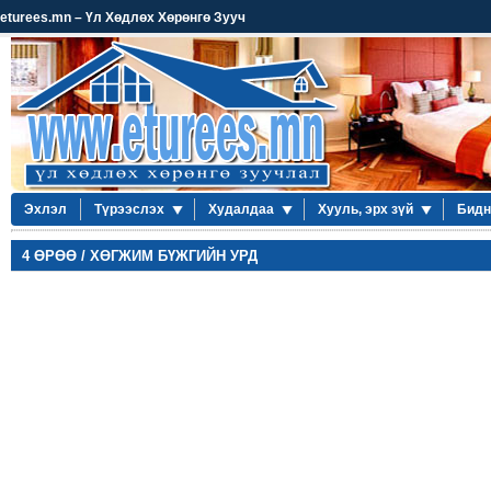
eturees.mn – Үл Хөдлөх Хөрөнгө Зууч
Эхлэл
Түрээслэх
Худалдаа
Хууль, эрх зүй
Бидн
4 ӨРӨӨ / ХӨГЖИМ БҮЖГИЙН УРД