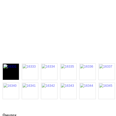
Онцлох