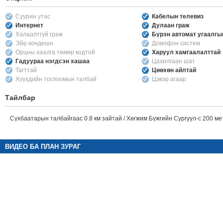
Суурин утас
Кабелын телевиз
Интернет
Дулаан граж
Халаалтгүй граж
Бүрэн автомат угаалг
Эйр кондешн
Домофон систем
Орцны хаалга төмөр кодтой
Харуул хамгаалалттай
Гадуураа нэгдсэн хашаа
Цахилгаан шат
Тагттай
Цөөхөн айлтай
Хүүхдийн тоглоомын талбай
Цэвэр агаар
Тайлбар
Сүхбаатарын талбайгаас 0.8 км зайтай / Хөгжим Бүжгийн Сургуул-с 200 ме
ВИДЕО БА ПЛАН ЗУРАГ