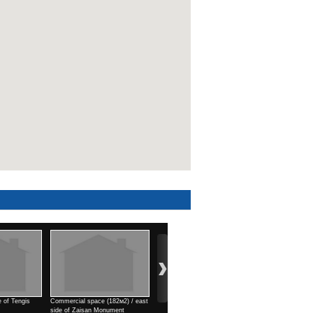
2м2) / east
3 rooms / Park view town
1 rooms / north side of Kino
4 rooms / Air por
ment
Үнэ
Uildwer
Үнэ