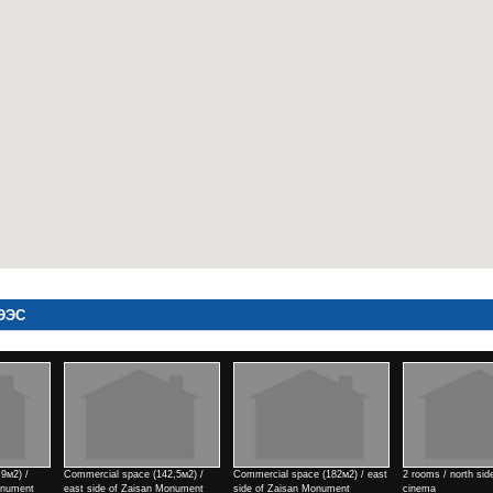
ЭЭС
м2) /
Commercial space (182м2) / east
2 rooms / north side of Tengis
Commercial space (18
ument
side of Zaisan Monument
cinema
side of Zaisan Monu