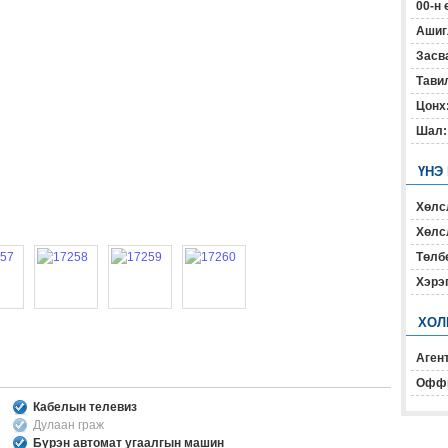
00-н 
Ашиг
Засв
Тавил
Цонх
Шал:
ҮНЭ
Хөлс
Хөлсл
Төлб
Хэрэ
ХОЛ
Агент
Офф
Кабелын телевиз
Дулаан граж
Бүрэн автомат угаалгын машин