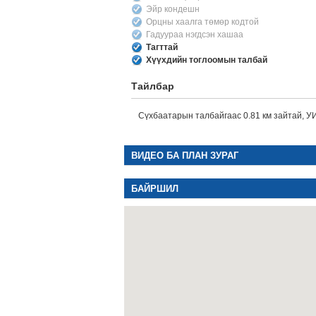
Эйр кондешн
Орцны хаалга төмөр кодтой
Гадуураа нэгдсэн хашаа
Тагттай
Хүүхдийн тоглоомын талбай
Тайлбар
Сүхбаатарын талбайгаас 0.81 км зайтай, УИ
ВИДЕО БА ПЛАН ЗУРАГ
БАЙРШИЛ