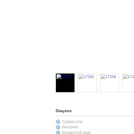
Онцлох
Суурин утас
Интернет
Халаалтгүй граж