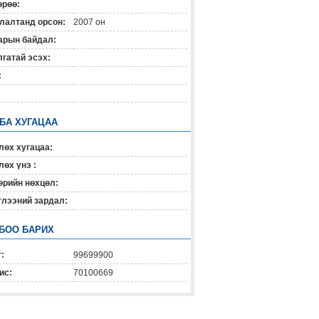
өрөө:
лалтанд орсон:
2007 он
арын байдал:
гатай эсэх:
:
 БА ХУГАЦАА
лөх хугацаа:
өх үнэ :
өрийн нөхцөл:
глээний зардал:
БОО БАРИХ
:
99699900
ис:
70100669