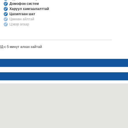
Домофон систем
Харуул хамгаалалттай
Цахилгаан шат
Цөөхөн айлтай
Цэвэр агаар
Д-с 5 минут алхах зайтай