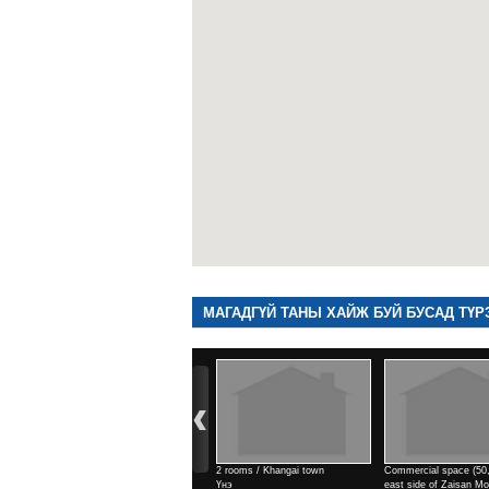
МАГАДГҮЙ ТАНЫ ХАЙЖ БУЙ БУСАД ТҮР
2 rooms / Khangai town
Commercial space (50,9м2) /
Commercial space (142,5
Үнэ
east side of Zaisan Monument
east side of Zaisan Mon