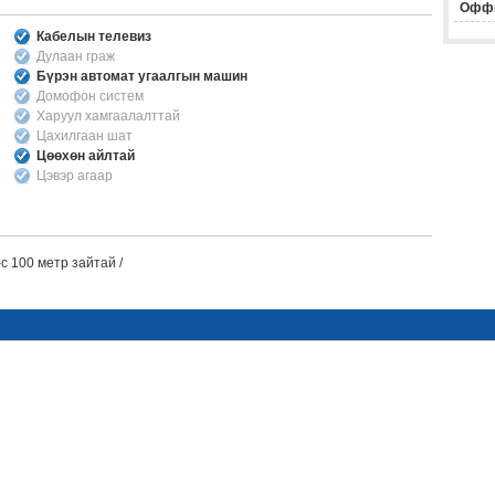
Офф
Кабелын телевиз
Дулаан граж
Бүрэн автомат угаалгын машин
Домофон систем
Харуул хамгаалалттай
Цахилгаан шат
Цөөхөн айлтай
Цэвэр агаар
с 100 метр зайтай /