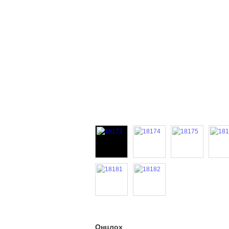
Онцлох