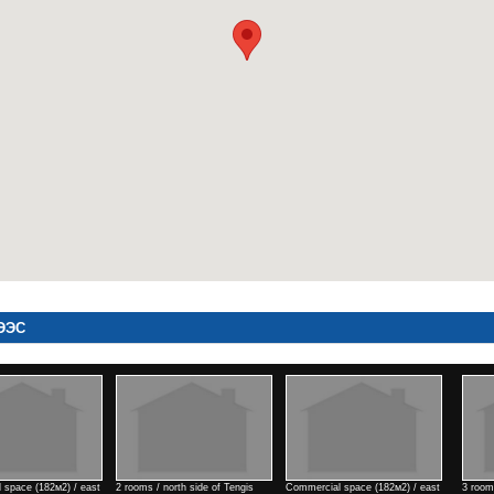
ЭЭС
ark view town
1 rooms / north side of Kino
4 rooms / Air port area
4 rooms /