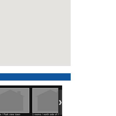
 Air port area
1 rooms / north west of KTMS
Commercial space (99 м2) /