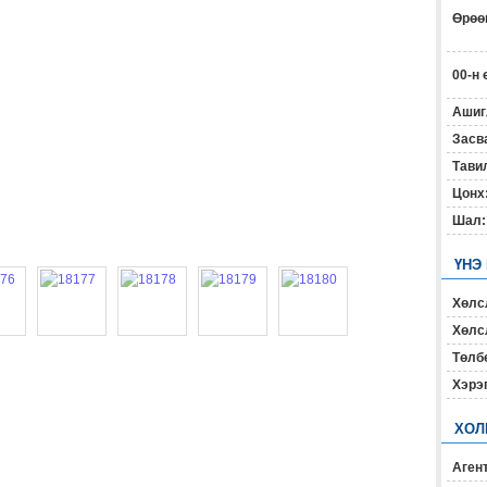
Өрөөн
00-н 
Ашиг
Засв
Тавил
Цонх
Шал:
ҮНЭ
Хөлс
Хөлсл
Төлб
Хэрэ
ХОЛ
Агент