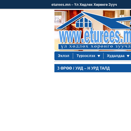
eturees.mn – Үл Хөдлөх Хөрөнгө Зууч
Эхлэл
Түрээслэх
Худалдаа
3 ӨРӨӨ / УИД – Н УРД ТАЛД