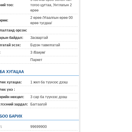
ий тоо:
тогоо цугтаа, Унтлагын 2
өрөө
2 өрөө /Угаалгын өрөө 00
өрөө:
өрөө тусдаа/
лалтанд орсон:
арын байдал:
Засвартай
гатай эсэх:
Бүрэн тавилгатай
:
3 /Вакум/
Паркет
 БА ХУГАЦАА
лөх хугацаа:
1 жил ба түүнээс дээш
өх үнэ :
өрийн нөхцөл:
3 сар ба түүнээс дээш
глээний зардал:
Багтаагүй
БОО БАРИХ
:
99699900