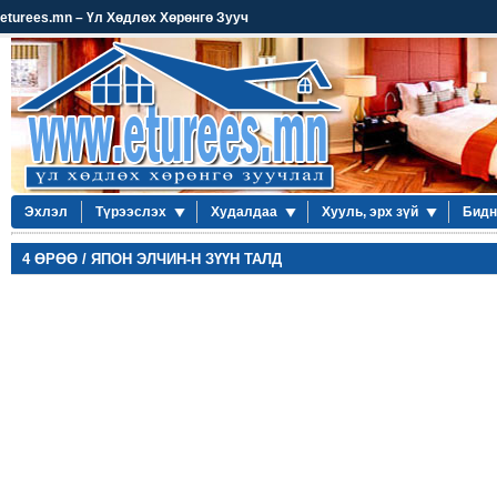
eturees.mn – Үл Хөдлөх Хөрөнгө Зууч
Эхлэл
Түрээслэх
Худалдаа
Хууль, эрх зүй
Бидн
4 ӨРӨӨ / ЯПОН ЭЛЧИН-Н ЗҮҮН ТАЛД