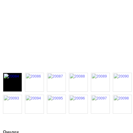
Онцлох