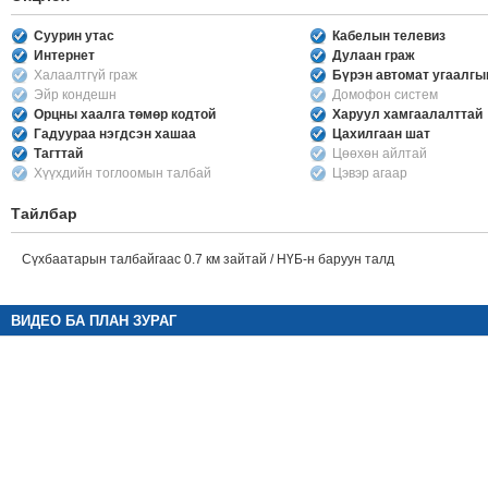
Суурин утас
Кабелын телевиз
Интернет
Дулаан граж
Халаалтгүй граж
Бүрэн автомат угаалг
Эйр кондешн
Домофон систем
Орцны хаалга төмөр кодтой
Харуул хамгаалалттай
Гадуураа нэгдсэн хашаа
Цахилгаан шат
Тагттай
Цөөхөн айлтай
Хүүхдийн тоглоомын талбай
Цэвэр агаар
Тайлбар
Сүхбаатарын талбайгаас 0.7 км зайтай / НҮБ-н баруун талд
ВИДЕО БА ПЛАН ЗУРАГ