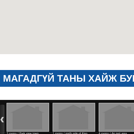
МАГАДГҮЙ ТАНЫ ХАЙЖ БУ
3 rooms / Park view town
1 rooms / north side of Kino
4 rooms / Air port area