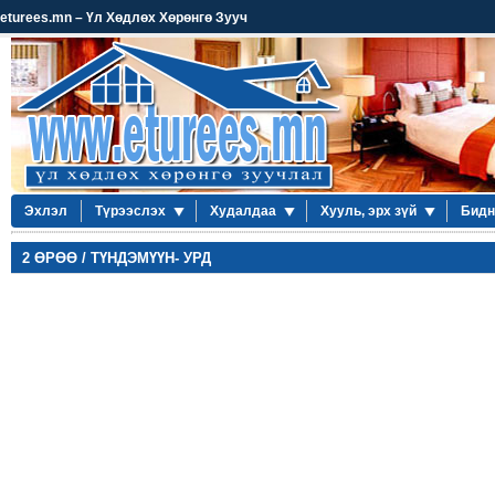
eturees.mn – Үл Хөдлөх Хөрөнгө Зууч
Эхлэл
Түрээслэх
Худалдаа
Хууль, эрх зүй
Бидн
2 ӨРӨӨ / ТҮНДЭМҮҮН- УРД