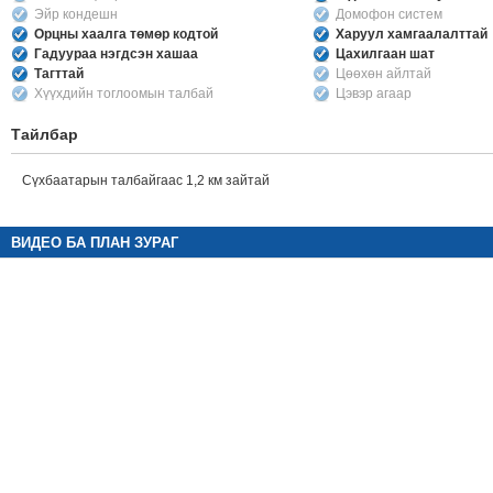
Эйр кондешн
Домофон систем
Орцны хаалга төмөр кодтой
Харуул хамгаалалттай
Гадуураа нэгдсэн хашаа
Цахилгаан шат
Тагттай
Цөөхөн айлтай
Хүүхдийн тоглоомын талбай
Цэвэр агаар
Тайлбар
Сүхбаатарын талбайгаас 1,2 км зайтай
ВИДЕО БА ПЛАН ЗУРАГ