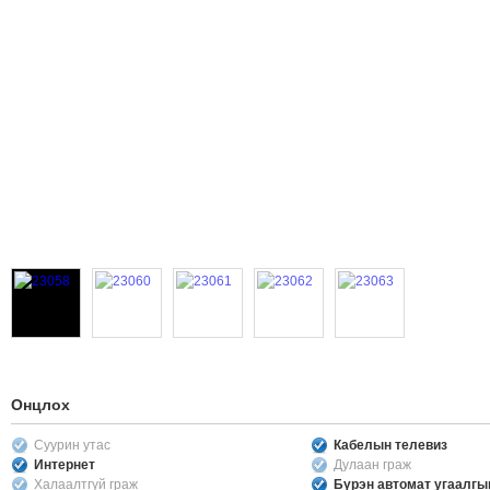
Онцлох
Суурин утас
Кабелын телевиз
Интернет
Дулаан граж
Халаалтгүй граж
Бүрэн автомат угаалг