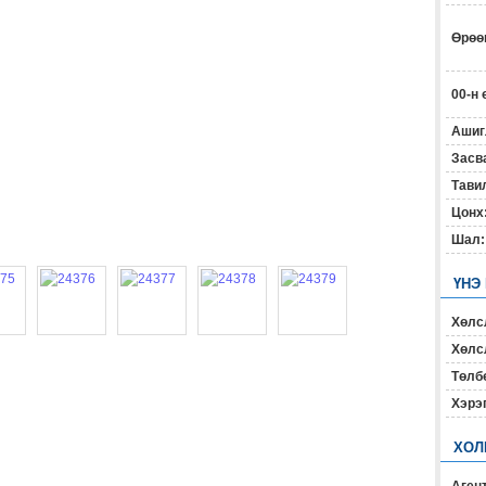
Өрөөн
00-н 
Ашиг
Засв
Тавил
Цонх
Шал:
ҮНЭ
Хөлс
Хөлсл
Төлб
Хэрэ
ХОЛ