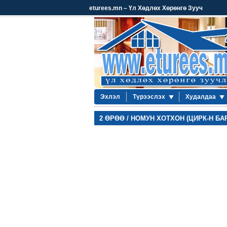
eturees.mn – Үл Хөдлөх Хөрөнгө Зууч
Эхлэл
Түрээслэх
Худалдаа
2 ӨРӨӨ / НОМУН ХОТХОН (ЦИРК-Н БА