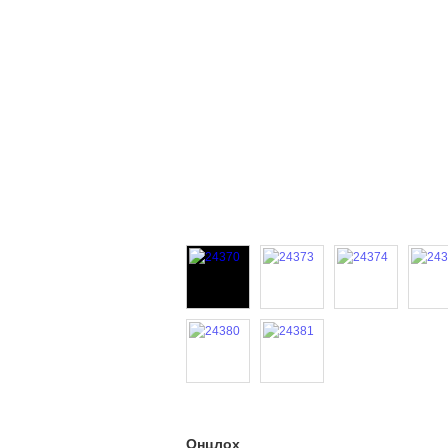
Онцлох