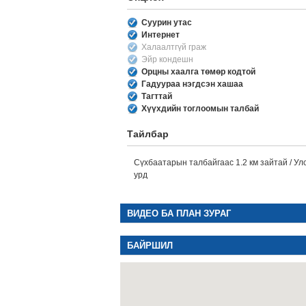
Суурин утас
Интернет
Халаалтгүй граж
Эйр кондешн
Орцны хаалга төмөр кодтой
Гадуураа нэгдсэн хашаа
Тагттай
Хүүхдийн тоглоомын талбай
Тайлбар
Сүхбаатарын талбайгаас 1.2 км зайтай / Ул
урд
ВИДЕО БА ПЛАН ЗУРАГ
БАЙРШИЛ