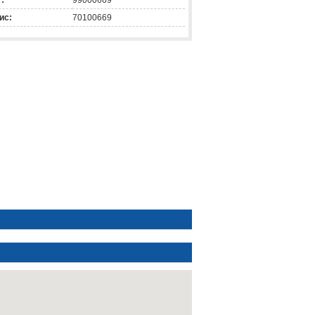
:
99000669
ис:
70100669