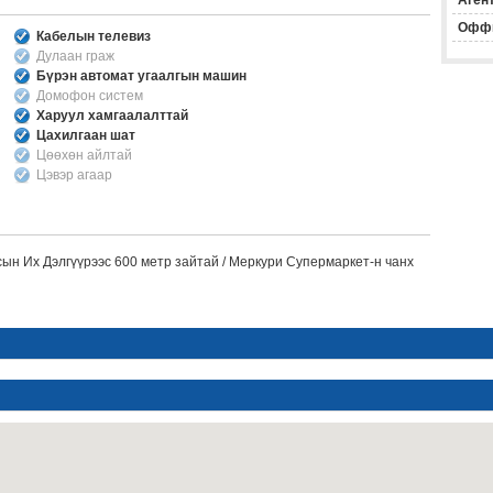
Агент
Офф
Кабелын телевиз
Дулаан граж
Бүрэн автомат угаалгын машин
Домофон систем
Харуул хамгаалалттай
Цахилгаан шат
Цөөхөн айлтай
Цэвэр агаар
сын Их Дэлгүүрээс 600 метр зайтай / Меркури Супермаркет-н чанх