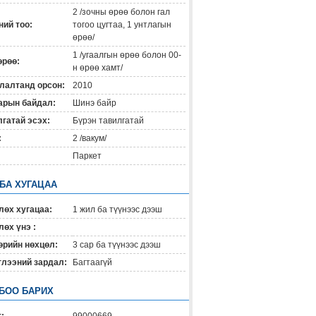
2 /зочны өрөө болон гал
ий тоо:
тогоо цугтаа, 1 унтлагын
өрөө/
1 /угаалгын өрөө болон 00-
өрөө:
н өрөө хамт/
лалтанд орсон:
2010
арын байдал:
Шинэ байр
гатай эсэх:
Бүрэн тавилгатай
:
2 /вакум/
Паркет
 БА ХУГАЦАА
лөх хугацаа:
1 жил ба түүнээс дээш
өх үнэ :
өрийн нөхцөл:
3 сар ба түүнээс дээш
глээний зардал:
Багтаагүй
БОО БАРИХ