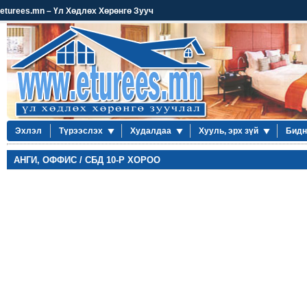
eturees.mn – Үл Хөдлөх Хөрөнгө Зууч
Эхлэл
Түрээслэх
Худалдаа
Хууль, эрх зүй
Бидн
АНГИ, ОФФИС / СБД 10-Р ХОРОО