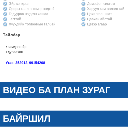
Эйр кондешн
Домофон систем
Орцны хаалга төмөр кодтой
Харуул хамгаалалттай
Гадуураа нэгдсэн хашаа
Цахилгаан шат
Тагттай
Цөөхөн айлтай
Хүүхдийн тоглоомын талбай
Цэвэр агаар
Тайлбар
• замдаа ойр
• дулаахан
Утас: 352012, 99154208
ВИДЕО БА ПЛАН ЗУРАГ
БАЙРШИЛ