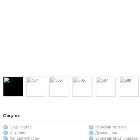
Онцлох
Суурин утас
Кабелын телевиз
Интернет
Дулаан граж
Халаалтгүй граж
Бүрэн автомат угаалгын