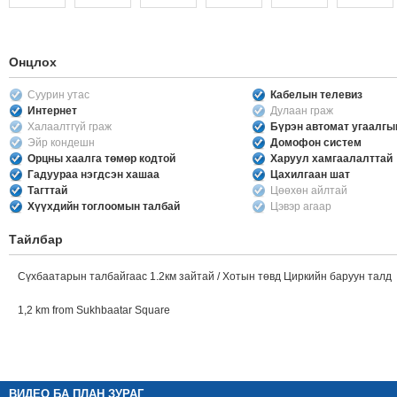
Онцлох
Суурин утас
Кабелын телевиз
Интернет
Дулаан граж
Халаалтгүй граж
Бүрэн автомат угаалг
Эйр кондешн
Домофон систем
Орцны хаалга төмөр кодтой
Харуул хамгаалалттай
Гадуураа нэгдсэн хашаа
Цахилгаан шат
Тагттай
Цөөхөн айлтай
Хүүхдийн тоглоомын талбай
Цэвэр агаар
Тайлбар
Сүхбаатарын талбайгаас 1.2км зайтай / Хотын төвд Циркийн баруун талд
1,2 km from Sukhbaatar Square
ВИДЕО БА ПЛАН ЗУРАГ