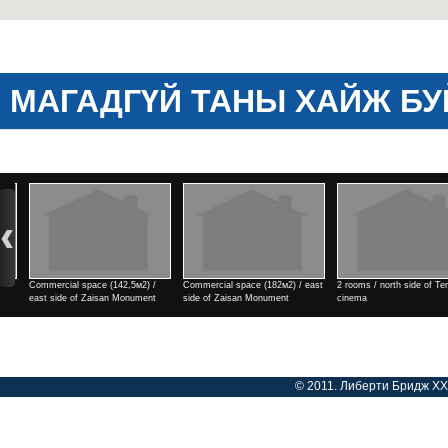
МАГАДГҮЙ ТАНЫ ХАЙЖ БУ
2 rooms / north side of Tengis
Commercial space (182м2) / east
3 rooms / Park view town
cinema
side of Zaisan Monument
Үнэ
Үнэ
Үнэ
© 2011. Либерти Бридж ХХК