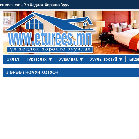
eturees.mn – Үл Хөдлөх Хөрөнгө Зууч
Эхлэл
Түрээслэх
Худалдаа
Хууль, эрх зүй
Бидн
3 ӨРӨӨ / НОМУН ХОТХОН