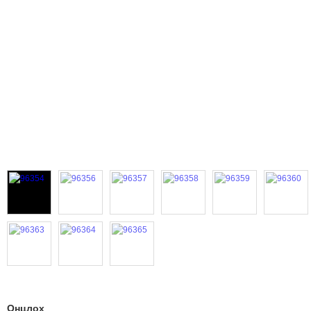
Онцлох