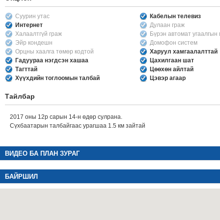
Суурин утас
Кабелын телевиз
Интернет
Дулаан граж
Халаалтгүй граж
Бүрэн автомат угаалгын
Эйр кондешн
Домофон систем
Орцны хаалга төмөр кодтой
Харуул хамгаалалттай
Гадуураа нэгдсэн хашаа
Цахилгаан шат
Тагттай
Цөөхөн айлтай
Хүүхдийн тоглоомын талбай
Цэвэр агаар
Тайлбар
2017 оны 12р сарын 14-н өдөр сулрана.
Сүхбаатарын талбайгаас урагшаа 1.5 км зайтай
ВИДЕО БА ПЛАН ЗУРАГ
БАЙРШИЛ