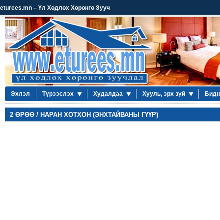
eturees.mn – Үл Хөдлөх Хөрөнгө Зууч
Эхлэл
Түрээслэх
Худалдаа
Хууль, эрх зүй
Бидн
2 ӨРӨӨ / НАРАН ХОТХОН (ЭНХТАЙВАНЫ ГҮҮР)