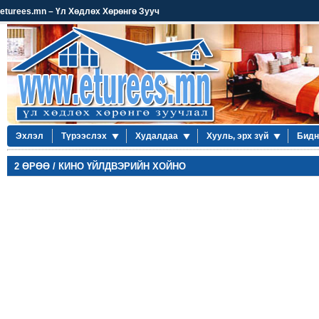
eturees.mn – Үл Хөдлөх Хөрөнгө Зууч
Эхлэл
Түрээслэх
Худалдаа
Хууль, эрх зүй
Бидн
2 ӨРӨӨ / КИНО ҮЙЛДВЭРИЙН ХОЙНО