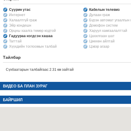
Суурин утас
Кабелын телевиз
Интернет
Дулаан граж
Халаалтгүй граж
Бүрэн автомат угаалгын
Эйр кондешн
Домофон систем
Орцны хаалга төмөр кодтой
Харуул хамгаалалттай
Гадуураа нэгдсэн хашаа
Цахилгаан шат
Тагттай
Цөөхөн айлтай
Хүүхдийн тоглоомын талбай
Цэвэр агаар
Тайлбар
Сүхбаатарын талбайгаас 2.31 км зайтай
ВИДЕО БА ПЛАН ЗУРАГ
БАЙРШИЛ