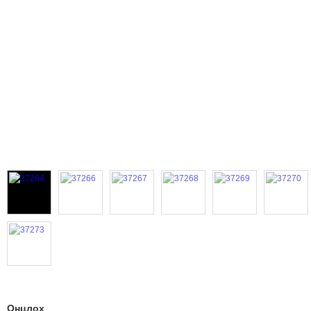
Онцлох