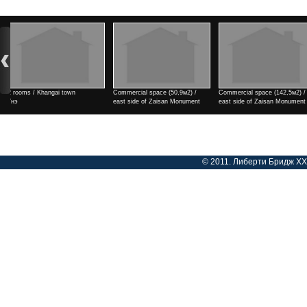
Commercial space (50,9м2) /
Commercial space (142,5м2) /
Commercial space (182м2) /
east side of Zaisan Monument
east side of Zaisan Monument
side of Zaisan Monument
Үнэ
Үнэ
Үнэ
© 2011. Либерти Бридж ХХК