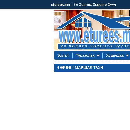
eturees.mn – Үл Хөдлөх Хөрөнгө Зууч
Эхлэл
Түрээслэх
Худалдаа
4 ӨРӨӨ / МАРШАЛ ТАУН