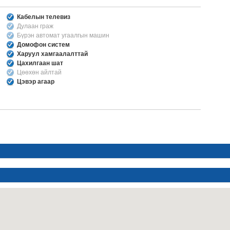
Кабелын телевиз
Дулаан граж
Бүрэн автомат угаалгын машин
Домофон систем
Харуул хамгаалалттай
Цахилгаан шат
Цөөхөн айлтай
Цэвэр агаар