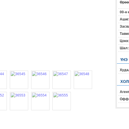
Өрөөн
00-н 
Ашиг
Засв
Тавил
Цонх
Шал:
ҮНЭ
Худал
ХОЛ
Агент
Офф