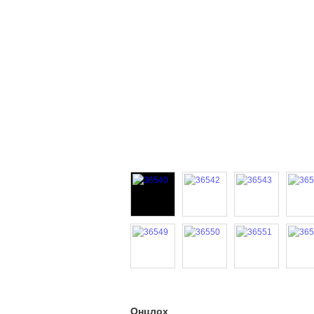
Онцлох