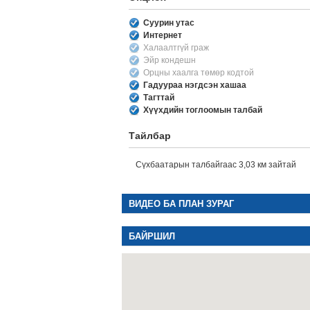
Суурин утас
Интернет
Халаалтгүй граж
Эйр кондешн
Орцны хаалга төмөр кодтой
Гадуураа нэгдсэн хашаа
Тагттай
Хүүхдийн тоглоомын талбай
Тайлбар
Сүхбаатарын талбайгаас 3,03 км зайтай
ВИДЕО БА ПЛАН ЗУРАГ
БАЙРШИЛ