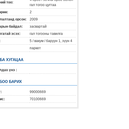
ий тоо:
гал тогоо цугтаа
өрөө:
2
лалтанд орсон:
2009
арын байдал:
засвартай
гатай эсэх:
гал тогооны тавилга
:
5 / вакум / баруун 1, зүүн 4
паркет
 БА ХУГАЦАА
дах үнэ :
БОО БАРИХ
:
99000669
ис:
70100669